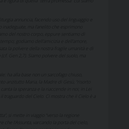
a è figura di quella “terra promessa” cui siamo
liturgia annuncia, facendo uso del linguaggio e
no inadeguate, ma l’anelito che esprimono
piamo del nostro corpo, eppure sentiamo di
l tempo; godiamo dell’amicizia e dell’amore,
ata la polvere della nostra fragile umanità e di
 (cf.
Gen
2,7). Siamo polvere del suolo, ma
ale: ha alla base non un sarcofago chiuso,
nto anzitutto Maria, la Madre di Gesù, “risorto
canta la speranza e la riaccende in noi; in Lei
l traguardo del Cielo. Ci mostra che il Cielo è a
”, si mette in viaggio “verso la regione
e che l’Assunta, varcando la porta del cielo,