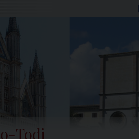
to-Todi