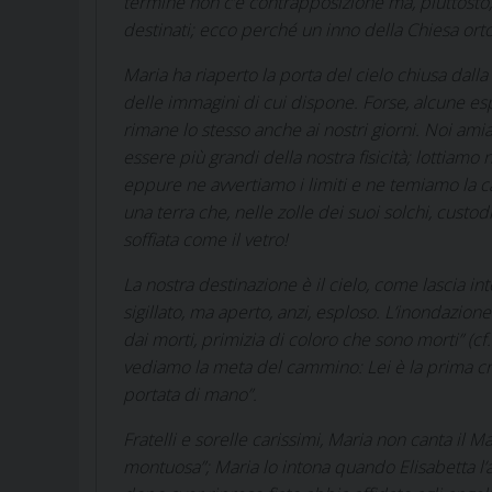
termine non c’è contrapposizione ma, piuttosto, 
destinati; ecco perché un inno della Chiesa orto
Maria ha riaperto la porta del cielo chiusa dall
delle immagini di cui dispone. Forse, alcune es
rimane lo stesso anche ai nostri giorni. Noi am
essere più grandi della nostra fisicità; lottia
eppure ne avvertiamo i limiti e ne temiamo la cad
una terra che, nelle zolle dei suoi solchi, custodi
soffiata come il vetro!
La nostra destinazione è il cielo, come lascia i
sigillato, ma aperto, anzi, esploso. L’inondazion
dai morti, primizia di coloro che sono morti” (cf
vediamo la meta del cammino: Lei è la prima creat
portata di mano”.
Fratelli e sorelle carissimi, Maria non canta il
Ma
montuosa”; Maria lo intona quando Elisabetta l’a