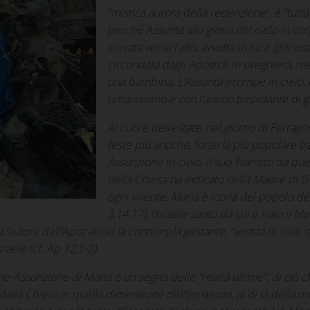
“mistica aurora della redenzione”, è “tutt
perché Assunta alla gloria del cielo in c
elevata verso l’alto, avvolta di luce glorio
circondata dagli Apostoli in preghiera, me
una bambina. L’Assunta irrompe in cielo, 
umanissimo e con l’animo trepidante di gi
Al cuore dell’estate, nel giorno di Ferrago
feste più antiche, forse la più popolare tr
Assunzione in cielo, il suo Transito da qu
della Chiesa ha indicato nella Madre di G
ogni vivente. Maria è icona del popolo dei 
3,14.17), l’Israele santo da cui è nato il 
L’autore dell’Apocalisse la contempla gestante, “vestita di sole, c
sraele (cf.
Ap
12,1-2).
e-Assunzione di Maria è un segno delle “realtà ultime”, di ciò c
lla Chiesa in quella dimensione dell’esistenza, al di là della mo