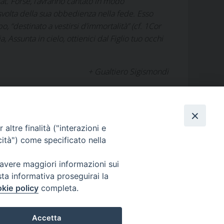
at
. Forse, l’avranno cantato in modo
 svolta della sua obbedienza nella fede. Esso
 “destinato a vestirsi d’immortalità” (cf.
1Cor
, Assunta in cielo, ottienici dal Figlio tuo occhi
+ Gualtiero Sigismondi
altre finalità ("interazioni e
cità") come specificato nella
 avere maggiori informazioni sui
sta informativa proseguirai la
kie policy
completa.
i
Caritas
Cammino sinodale
Com. Sociali
Modulistica
Accetta