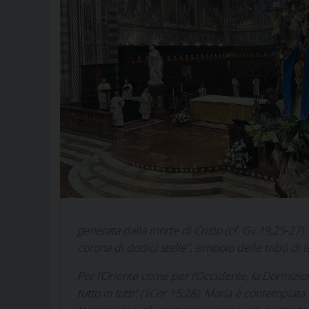
generata dalla morte di Cristo (cf.
Gv
19,25-27). 
corona di dodici stelle”, simbolo delle tribù di I
Per l’Oriente come per l’Occidente, la Dormizion
tutto in tutti” (
1Cor
15,28). Maria è contemplata da