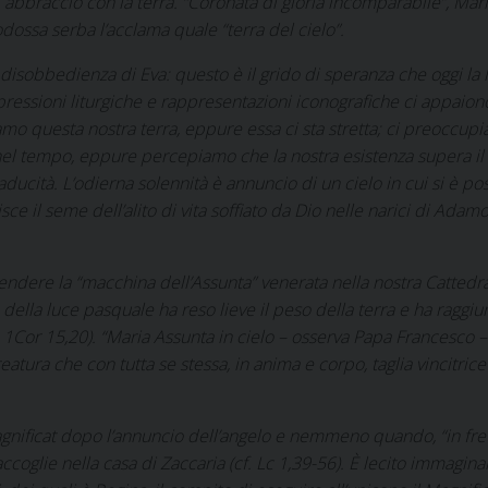
abbraccio con la terra. “Coronata di gloria incomparabile”, Mari
dossa serba l’acclama quale “terra del cielo”.
a disobbedienza di Eva: questo è il grido di speranza che oggi la 
pressioni liturgiche e rappresentazioni iconografiche ci appaio
iamo questa nostra terra, eppure essa ci sta stretta; ci preoccu
mo nel tempo, eppure percepiamo che la nostra esistenza supera i
ucità. L’odierna solennità è annuncio di un cielo in cui si è pos
sce il seme dell’alito di vita soffiato da Dio nelle narici di Adamo
ntendere la “macchina dell’Assunta” venerata nella nostra Cattedr
e della luce pasquale ha reso lieve il peso della terra e ha raggiu
.
1Cor
15,20). “Maria Assunta in cielo – osserva Papa Francesco – 
ura che con tutta se stessa, in anima e corpo, taglia vincitrice i
gnificat
dopo l’annuncio dell’angelo e nemmeno quando, “in fretta
ccoglie nella casa di Zaccaria (cf.
Lc
1,39-56). È lecito immaginar