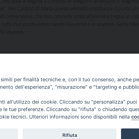
, dei quali è Regina, il compito di eseguire all’unisono il
Magnific
li”. Nel
Cantico di Maria
questo versetto costituisce il punto di
di conversione, che non concede sosta all’anima e tregua al corpo,
a tutta d’un pezzo intrecciando il pudore e lo stupore. Santa Maria
llo stupore.
imili per finalità tecniche e, con il tuo consenso, anche per 
amento dell'esperienza", "misurazione" e "targeting e pubbli
i all'utilizzo dei cookie. Cliccando su "personalizza" puoi
re le tue preferenze. Cliccando su "rifiuta" o chiudendo que
okie tecnici. Ulteriori informazioni sono disponibili nella
coo
Home
Il Vescovo
Diocesi
Pastorale
Liturgia
Beni Cultural
Casa dioc. di Spagliagrano
Webmail
 Todi
Rifiuta