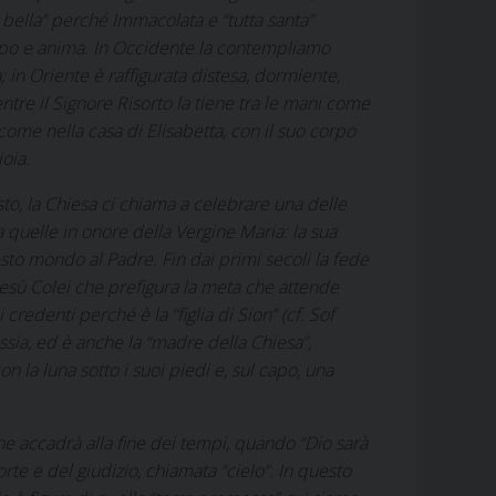
a bella” perché Immacolata e “tutta santa”
orpo e anima. In Occidente la contempliamo
sa; in Oriente è raffigurata distesa, dormiente,
ntre il Signore Risorto la tiene tra le mani come
come nella casa di Elisabetta, con il suo corpo
oia.
sto, la Chiesa ci chiama a celebrare una delle
a quelle in onore della Vergine Maria: la sua
esto mondo al Padre. Fin dai primi secoli la fede
esù Colei che prefigura la meta che attende
credenti perché è la “figlia di Sion” (cf.
Sof
Messia, ed è anche la “madre della Chiesa”,
on la luna sotto i suoi piedi e, sul capo, una
he accadrà alla fine dei tempi, quando “Dio sarà
rte e del giudizio, chiamata “cielo”. In questo