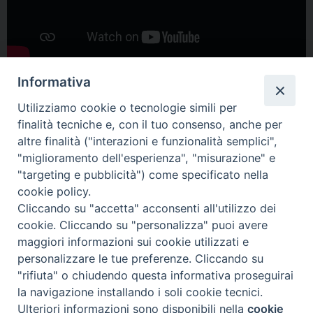
Informativa
Utilizziamo cookie o tecnologie simili per
finalità tecniche e, con il tuo consenso, anche per
altre finalità ("interazioni e funzionalità semplici",
"miglioramento dell'esperienza", "misurazione" e
Home
Il Vescovo
Diocesi
Pastorale
Liturgia
"targeting e pubblicità") come specificato nella
Beni Culturali
Caritas
Cammino sinodale
Com. Sociali
cookie policy.
Modulistica
Casa dioc. di Spagliagrano
Webmail
Cliccando su "accetta" acconsenti all'utilizzo dei
cookie. Cliccando su "personalizza" puoi avere
maggiori informazioni sui cookie utilizzati e
personalizzare le tue preferenze. Cliccando su
"rifiuta" o chiudendo questa informativa proseguirai
2025 copyright
la navigazione installando i soli cookie tecnici.
Diocesi di Orvieto – Todi
Ulteriori informazioni sono disponibili nella
cookie