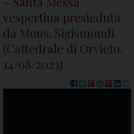
– Santa Messa
vespertina presieduta
da Mons. Sigismondi
(Cattedrale di Orvieto,
14/08/2023)