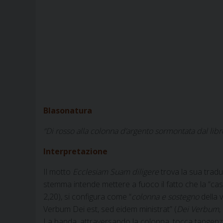
Blasonatura
“Di rosso alla colonna d’argento sormontata dal libro
Interpretazione
Il motto
Ecclesiam Suam diligere
trova la sua tradu
stemma intende mettere a fuoco il fatto che la “casa
2,20), si configura come “
colonna e sostegno
della v
Verbum Dei est, sed eidem ministrat” (
Dei Verbum
,
La banda, attraversando la colonna, tocca tangenzia