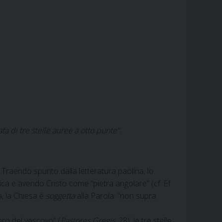
ta di tre stelle auree a otto punte”.
 Traendo spunto dalla letteratura paolina, lo
lica e avendo Cristo come “pietra angolare” (cf. Ef
à, la Chiesa è
soggetta
alla Parola: “non supra
ero del vescovo” (
Pastores Gregis
, 28); le tre stelle