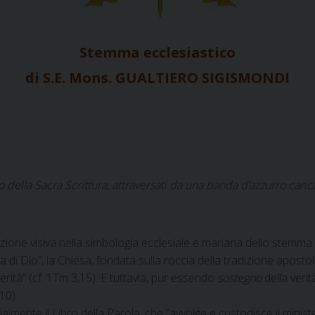
Stemma ecclesiastico
di
S.E. Mons. GUALTIERO SIGISMONDI
 della Sacra Scrittura, attraversati da una banda d’azzurro carica
zione visiva nella simbologia ecclesiale e mariana dello stemma.
 di Dio”, la Chiesa, fondata sulla roccia della tradizione aposto
erità” (cf. 1Tm 3,15). E tuttavia, pur essendo
sostegno
della verit
 10).
lmente il Libro della Parola, che “avvolge e custodisce il minist