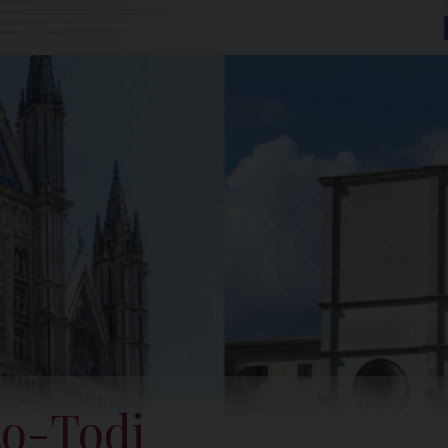
to-Todi