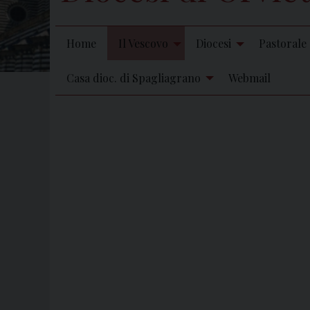
Home
Il Vescovo
Diocesi
Pastorale
Casa dioc. di Spagliagrano
Webmail