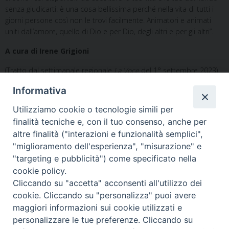
senza giudicarti: è una cosa bellissima perché nella vita di tutti i
giorni persone così non le trovi facilmente. Animatori e animati
uniti dall’amore, quello di Dio e per Dio, degli altri e per gli altri”.
A cura di Irene Grigioni
(Tratto dal settimanale regionale
La Voce
del 1° settembre 2023)
Informativa
Utilizziamo cookie o tecnologie simili per
finalità tecniche e, con il tuo consenso, anche per
altre finalità ("interazioni e funzionalità semplici",
"miglioramento dell'esperienza", "misurazione" e
Home
Il Vescovo
Diocesi
Pastorale
Liturgia
"targeting e pubblicità") come specificato nella
Beni Culturali
Caritas
Cammino sinodale
Com. Sociali
cookie policy.
Modulistica
Casa dioc. di Spagliagrano
Webmail
Cliccando su "accetta" acconsenti all'utilizzo dei
cookie. Cliccando su "personalizza" puoi avere
maggiori informazioni sui cookie utilizzati e
personalizzare le tue preferenze. Cliccando su