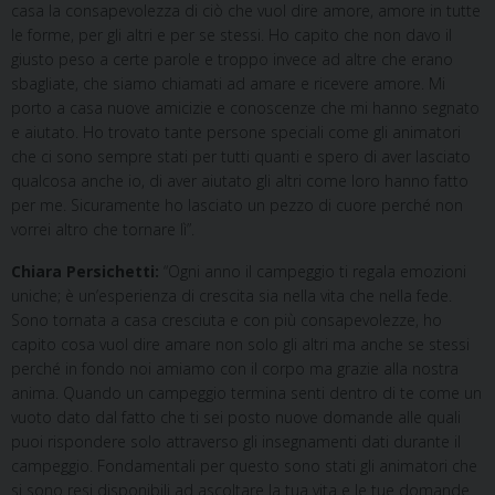
casa la consapevolezza di ciò che vuol dire amore, amore in tutte
le forme, per gli altri e per se stessi. Ho capito che non davo il
giusto peso a certe parole e troppo invece ad altre che erano
sbagliate, che siamo chiamati ad amare e ricevere amore. Mi
porto a casa nuove amicizie e conoscenze che mi hanno segnato
e aiutato. Ho trovato tante persone speciali come gli animatori
che ci sono sempre stati per tutti quanti e spero di aver lasciato
qualcosa anche io, di aver aiutato gli altri come loro hanno fatto
per me. Sicuramente ho lasciato un pezzo di cuore perché non
vorrei altro che tornare lì”.
Chiara Persichetti:
“Ogni anno il campeggio ti regala emozioni
uniche; è un’esperienza di crescita sia nella vita che nella fede.
Sono tornata a casa cresciuta e con più consapevolezze, ho
capito cosa vuol dire amare non solo gli altri ma anche se stessi
perché in fondo noi amiamo con il corpo ma grazie alla nostra
anima. Quando un campeggio termina senti dentro di te come un
vuoto dato dal fatto che ti sei posto nuove domande alle quali
puoi rispondere solo attraverso gli insegnamenti dati durante il
campeggio. Fondamentali per questo sono stati gli animatori che
si sono resi disponibili ad ascoltare la tua vita e le tue domande