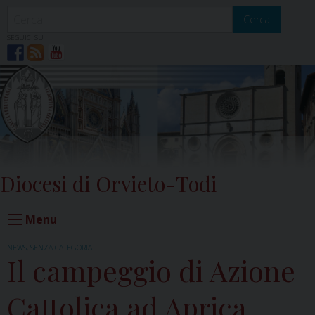
Skip
to
Cerca
content
SEGUICI SU
Diocesi di Orvieto-Todi
Menu
NEWS
,
SENZA CATEGORIA
Il campeggio di Azione
Cattolica ad Aprica