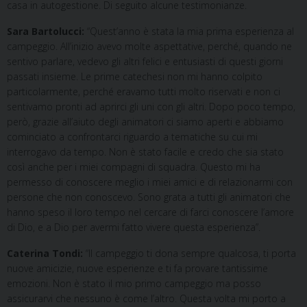
casa in autogestione. Di seguito alcune testimonianze.
Sara Bartolucci:
“Quest’anno è stata la mia prima esperienza al
campeggio. All’inizio avevo molte aspettative, perché, quando ne
sentivo parlare, vedevo gli altri felici e entusiasti di questi giorni
passati insieme. Le prime catechesi non mi hanno colpito
particolarmente, perché eravamo tutti molto riservati e non ci
sentivamo pronti ad aprirci gli uni con gli altri. Dopo poco tempo,
però, grazie all’aiuto degli animatori ci siamo aperti e abbiamo
cominciato a confrontarci riguardo a tematiche su cui mi
interrogavo da tempo. Non è stato facile e credo che sia stato
così anche per i miei compagni di squadra. Questo mi ha
permesso di conoscere meglio i miei amici e di relazionarmi con
persone che non conoscevo. Sono grata a tutti gli animatori che
hanno speso il loro tempo nel cercare di farci conoscere l’amore
di Dio, e a Dio per avermi fatto vivere questa esperienza”.
Caterina Tondi:
“Il campeggio ti dona sempre qualcosa, ti porta
nuove amicizie, nuove esperienze e ti fa provare tantissime
emozioni. Non è stato il mio primo campeggio ma posso
assicurarvi che nessuno è come l’altro. Questa volta mi porto a