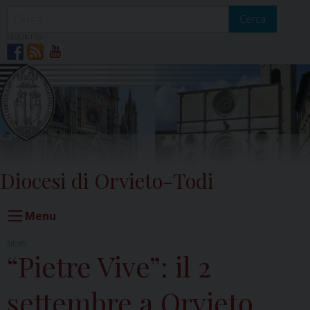
Skip
to
Cerca
content
SEGUICI SU
Diocesi di Orvieto-Todi
Menu
NEWS
“Pietre Vive”: il 2
settembre a Orvieto,