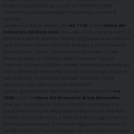
portata in processione, da uno dei tre confortatori della
Confraternita, per accompagnare il condannato a morte al
patibolo.
La tappa successiva, prevista alle
ore 11:00
, è nella
chiesa del
monastero del Buon Gesù
dove, dallo scorso mese di marzo, è
temporaneamente esposto il dipinto raffigurante La peccatrice in
casa di Simone il fariseo (sec. XVIII), attribuito al pittore Giovanni
Maria Colombi. L’opera, di proprietà del Monastero, è stata
restaurata grazie al contributo della Fondazione Cassa di
Risparmio di Orvieto. Il dipinto, a breve, verrà ricollocato nella sua
sede originaria all’interno della clausura e non sarà più visibile al
vasto pubblico. Un’occasione unica per ammirarlo, con la
descrizione fatta dalle clarisse del Monastero.
L’ultimo appuntamento della mattinata è previsto per le
ore
12:00
presso la
chiesa del Monastero di San
Bernardino
dove, per l’occasione, le Clarisse Urbaniste esporranno una
tavoletta del XVI secolo raffigurante la Madonna con il Bambino.
L’opera, nel corso dei secoli, è stata ed è ancora oggi un bene di
profonda devozione per la comunità religiosa del monastero di
San Bernardino. Le Clarisse Urbaniste da sempre hanno invocato