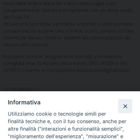
l’aiuto della Vergine Maria per il dono della pioggia e per
scongiurare eventi calamitosi ed epidemie, non da ultima quella
del Covid-19.
Attraverso le opere che si potranno ammirare si potrà prendere
consapevolezza di come l’arte e la fede si sono sempre sposate
insieme per elevare i fedeli e i credenti alla contemplazione del
mistero della Salvezza.
Indicazioni tecniche: abbigliamento comodo, prenotazione
consigliata (max 35-40 persone) ai numeri 0763 341264 e 349
5576912 o tramite e-mail (pietrevive.associazione@gmail.com).
LA LOCANDINA
Informativa
Utilizziamo cookie o tecnologie simili per
finalità tecniche e, con il tuo consenso, anche per
altre finalità ("interazioni e funzionalità semplici",
"miglioramento dell'esperienza", "misurazione" e
Home
Il Vescovo
Diocesi
Pastorale
Liturgia