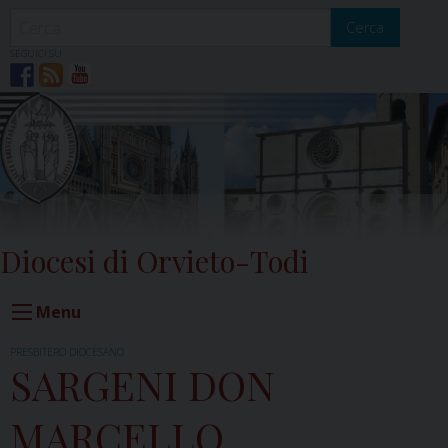
Skip
to
Cerca
content
SEGUICI SU
Diocesi di Orvieto-Todi
Menu
PRESBITERO DIOCESANO
SARGENI DON
MARCELLO