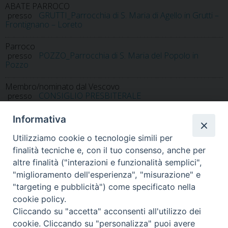
ABATE PARROCO
GRUTTI_Parrocchia di S. Maria di Agello in Grutti –
presso
Frontignano – Loreto
Parroco
POZZO_Parrocchia di S. Maria del Popolo in
presso
Pozzo
Membro
/nominato dal Vescovo
CONSIGLIO PRESBITERALE
presso
Informativa
Utilizziamo cookie o tecnologie simili per
finalità tecniche e, con il tuo consenso, anche per
altre finalità ("interazioni e funzionalità semplici",
"miglioramento dell'esperienza", "misurazione" e
Home
Il Vescovo
Diocesi
Pastorale
Liturgia
"targeting e pubblicità") come specificato nella
Beni Culturali
Caritas
Cammino sinodale
Com. Sociali
cookie policy.
Modulistica
Casa dioc. di Spagliagrano
Webmail
Cliccando su "accetta" acconsenti all'utilizzo dei
cookie. Cliccando su "personalizza" puoi avere