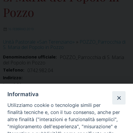
Pozzo
16 FEBBRAIO 2019
Unità Pastorale «San Terenziano»
»
POZZO_Parrocchia di
S. Maria del Popolo in Pozzo
Denominazione ufficiale:
POZZO_Parrocchia di S. Maria
del Popolo in Pozzo
Telefono:
0742.982.04
Indirizzo:
Incarichi
SARGENI DON MARCELLO
: Parroco
Informativa
Utilizziamo cookie o tecnologie simili per
finalità tecniche e, con il tuo consenso, anche per
altre finalità ("interazioni e funzionalità semplici",
"miglioramento dell'esperienza", "misurazione" e