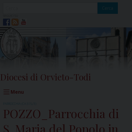
Skip
to
Cerca
content
SEGUICI SU
Diocesi di Orvieto-Todi
Menu
PARROCCHIA (CA.515,/3)
POZZO_Parrocchia di
S. Maria del Popolo in