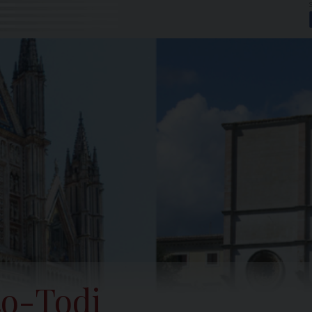
to-Todi