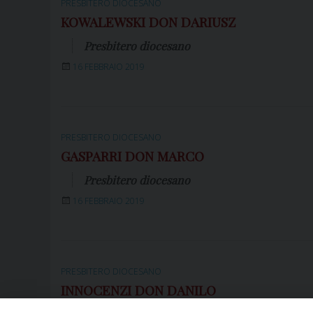
PRESBITERO DIOCESANO
KOWALEWSKI DON DARIUSZ
Presbitero diocesano
16 FEBBRAIO 2019
PRESBITERO DIOCESANO
GASPARRI DON MARCO
Presbitero diocesano
16 FEBBRAIO 2019
PRESBITERO DIOCESANO
INNOCENZI DON DANILO