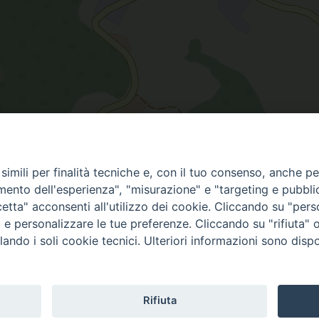
imili per finalità tecniche e, con il tuo consenso, anche per 
amento dell'esperienza", "misurazione" e "targeting e pubbli
tta" acconsenti all'utilizzo dei cookie. Cliccando su "per
ti e personalizzare le tue preferenze. Cliccando su "rifiuta
lando i soli cookie tecnici. Ulteriori informazioni sono dispo
i Orvieto – Todi
Home
Il Vescovo
Diocesi
Pastorale
Liturgia
Beni Cultural
Casa dioc. di Spagliagrano
Webmail
Rifiuta