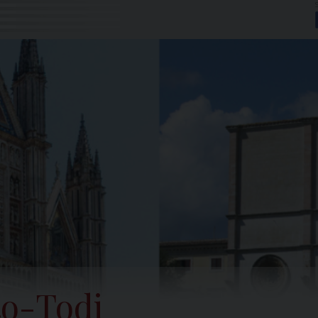
to-Todi