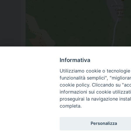
Informativa
05010 San Vito in Monte TR
Utilizziamo cookie o tecnologie s
funzionalità semplici", "miglior
cookie policy.
Cliccando su "acce
informazioni sui cookie utilizza
proseguirai la navigazione instal
completa.
Diocesi d
2025 copyright
Personalizza