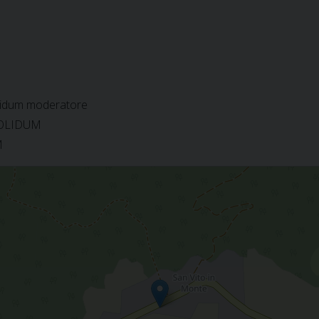
olidum moderatore
SOLIDUM
M
o in Monte - Pornello