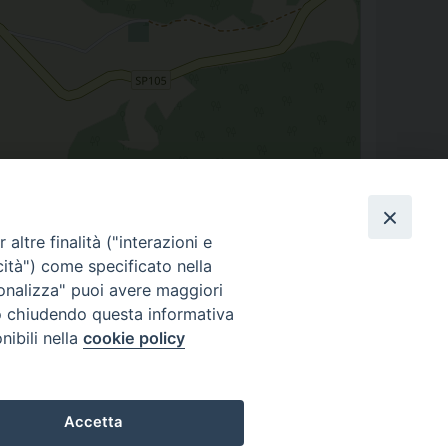
Leaflet
| Map data ©
OpenStreetMap
contributors
altre finalità ("interazioni e
cità") come specificato nella
sonalizza" puoi avere maggiori
" o chiudendo questa informativa
nibili nella
cookie policy
i
Caritas
Cammino sinodale
Com. Sociali
Modulistica
Accetta