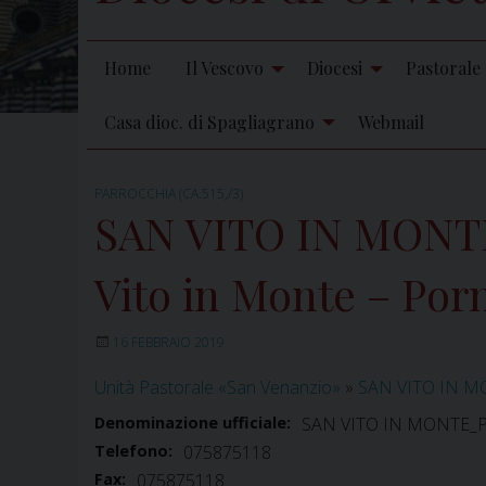
Home
Il Vescovo
Diocesi
Pastorale
Casa dioc. di Spagliagrano
Webmail
PARROCCHIA (CA.515,/3)
SAN VITO IN MONTE_
Vito in Monte – Por
16 FEBBRAIO 2019
Unità Pastorale «San Venanzio»
»
SAN VITO IN MON
Denominazione ufficiale:
SAN VITO IN MONTE_Parr
Telefono:
075875118
Fax:
075875118