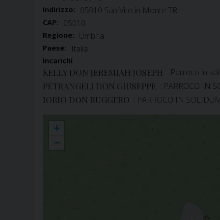
Indirizzo:
05010 San Vito in Monte TR
CAP:
05010
Regione:
Umbria
Paese:
Italia
Incarichi
KELLY DON JEREMIAH JOSEPH
: Parroco in s
PETRANGELI DON GIUSEPPE
: PARROCO IN 
IORIO DON RUGGERO
: PARROCO IN SOLIDU
SAN VITO IN MONTE_Parrocchia dei Santi Vito e Donato in San Vit
+
−