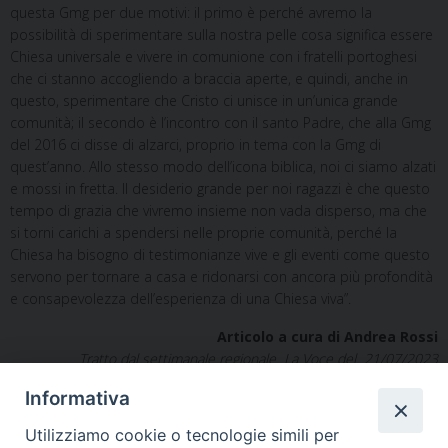
questa Gmg per due motivi: il primo è perché avremo la
possibilità di sperimentare sulla nostra pelle cosa significa essere
Chiesa universale e vivere in comunione con i fratelli portoghesi
che ci stanno accogliendo a braccia aperte, e quindi, anche in
questo, sperimentare che Cristo ci unisce in un’unica grande
comunità; il secondo è l’incontro con il santo Padre, che alla Gmg
del 2016 ci disse di alzarci, proprio in tema con la Gmg di
quest’anno. Allo stesso modo dell’icona biblica, noi ci siamo alzati
e mossi in fretta. Il desiderio grande per noi ragazzi è che questo
tempo di grazia che vivremo insieme non vada disperso, ma che
si torni carichi a spendersi nelle proprie comunità, perché la
Chiesa ha bisogno di testimonianze vive e gli eventi come questo
servono per tornare a casa e ridonarsi con ancora più profondità
e consapevolezza dell’esperienza di una Chiesa viva”.
Articolo a cura di Andrea Rossi
Tratto dal settimanale regionale La Voce del 21/07/2023
Informativa
Utilizziamo cookie o tecnologie simili per