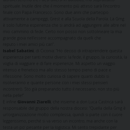
spirituale. Inutile dire che il momento più atteso sarà l’incontro
finale con Papa Francesco. Sono due anni che partecipo
attivamente a campeggi, Grest e alla Scuola della Parola. La Gmg
è solo l’ultima esperienza che si andrà ad aggiungere alle altre nel
mio cammino di fede. Certo non posso non sottolineare la mia
grande gioia nell’essere accompagnato da quelli che
reputo i miei amici più cari”.
Isabel Sabatini
, di Ciconia: “Ho deciso di intraprendere questa
esperienza per tanti motivi diversi: la fede, il gruppo, la curiosità, la
voglia di viaggiare e di fare esperienze. Mi aspetto un viaggio
intenso e frenetico ma allo stesso tempo pieno di pace e
riflessione. Sono molto curiosa di sapere quanti dubbi si
risolveranno e quante persone con i miei stessi pensieri
incontrerò. Sto già preparando tutto il necessario, non sto più
nella pelle!”
E infine
Giovanni Ziarelli
, che insieme a don Luca Castrica sarà
responsabile del gruppo della nostra diocesi: “Quella della Gmg è
un’organizzazione molto complessa, quindi si parte con il cuore
leggerissimo, perché si va verso un incontro, ma anche con la
testa un po’ pesante per la logistica. Mi sento trepidante per