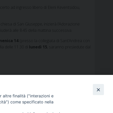
certo ad ingresso libero di Eleni Keventsidou,
a chiesa di San Giuseppe, inizierà l’Adorazione
uderà alle 8.45 della mattina successiva.
enica 14
(presso la collegiata di Sant’Andrea con
a delle 11.30 di
lunedì 15
, saranno presiedute dal
altre finalità ("interazioni e
cità") come specificato nella