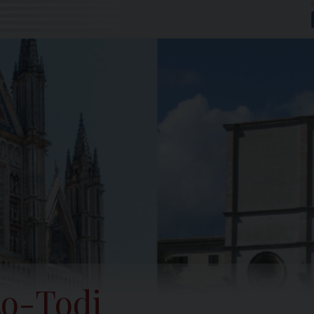
to-Todi