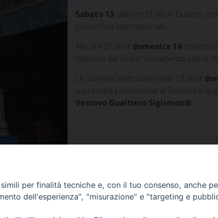
Sabato 13
, alle ore 21.30, in Duomo, con
concertista internazionale.
Alle ore 21.00 di
domenica 14
, presso l
notturna del Ss.mo Sacramento, che si chi
Le solenni Celebrazioni delle 18.30 di
dom
successiva processione al Duomo) e quell
Vescovo Gualtiero Sigismondi
.
ONI
(PDF Download)
imili per finalità tecniche e, con il tuo consenso, anche per 
amento dell'esperienza", "misurazione" e "targeting e pubbli