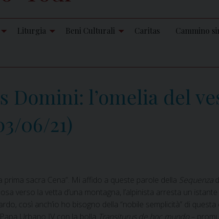
Liturgia
Beni Culturali
Caritas
Cammino si
 Domini: l’omelia del ves
03/06/21)
a prima sacra Cena”. Mi affido a queste parole della
Sequenza
d
sa verso la vetta d’una montagna, l’alpinista arresta un istante 
o, così anch’io ho bisogno della “nobile semplicità” di questa ce
da Papa Urbano IV con la bolla
Transiturus de hoc mundo
– promul