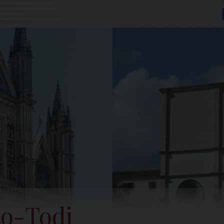
to-Todi