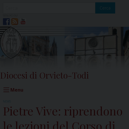
Skip
to
Cerca
content
SEGUICI SU
Diocesi di Orvieto-Todi
Menu
NEWS
Pietre Vive: riprendono
le lezioni del Corso di