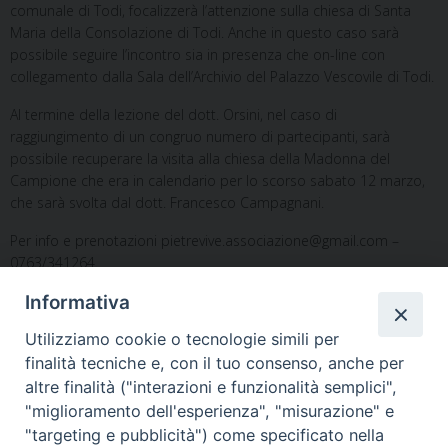
comunale di Todi, focalizzerà l’attenzione sulla chiesa di Santa
Maria della Consolazione di Todi. Anche in questo caso sarà
possibile seguire l’incontro sia in presenza che on-line con
collegamento dalla Sala dell’Archivio del Palazzo Vescovile di Todi.
Al termine della lezione del dott. Orsini, nel caso di
raggiungimento di un congruo numero di partecipanti, sarà
possibile recuperare la visita alla chiesa della Madonna del
Campione che era in calendario per lo scorso sabato 12 marzo,
che sarà svolta dal dott. Francesco Campagnani.
Per info e prenotazioni pietrevive.associazione@gmail.com –
0763/341264.
Informativa
Utilizziamo cookie o tecnologie simili per
finalità tecniche e, con il tuo consenso, anche per
altre finalità ("interazioni e funzionalità semplici",
"miglioramento dell'esperienza", "misurazione" e
Home
Il Vescovo
Diocesi
Pastorale
Liturgia
"targeting e pubblicità") come specificato nella