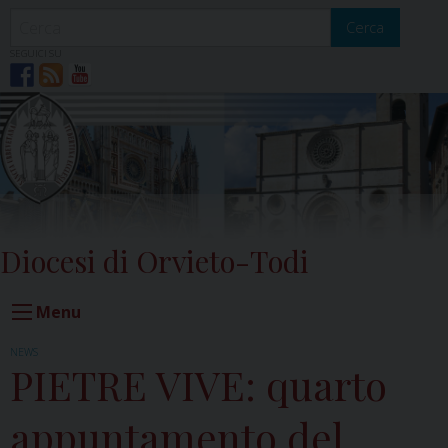
Skip
to
Cerca
content
SEGUICI SU
Diocesi di Orvieto-Todi
Menu
NEWS
PIETRE VIVE: quarto
appuntamento del