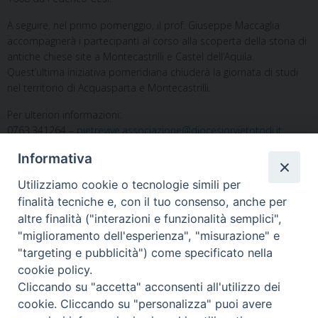
A seguire, nel primo pomeriggio, il prof. Giuseppe Maccaglia
accompagnerà i partecipanti al corso alla scoperta della storia di
antiche chiese site a Montecastrilli e Castel dell’Aquila.
Quest’ultima iniziativa pomeridiana chiuderà la giornata di studi
nel territorio di Acquasparta e Montecastrilli.
Per ulteriori informazioni:
0763.341264 –
pietrevive.associazione@diocesiorvietotodi.it
Informativa
Utilizziamo cookie o tecnologie simili per
finalità tecniche e, con il tuo consenso, anche per
altre finalità ("interazioni e funzionalità semplici",
"miglioramento dell'esperienza", "misurazione" e
Home
Il Vescovo
Diocesi
Pastorale
Liturgia
"targeting e pubblicità") come specificato nella
Beni Culturali
Caritas
Cammino sinodale
Com. Sociali
cookie policy.
Modulistica
Casa dioc. di Spagliagrano
Webmail
Cliccando su "accetta" acconsenti all'utilizzo dei
cookie. Cliccando su "personalizza" puoi avere