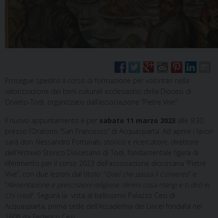
Prosegue spedito il corso di formazione per volontari nella
valorizzazione dei beni culturali ecclesiastici della Diocesi di
Orvieto-Todi, organizzato dall’associazione “Pietre Vive”.
Il nuovo appuntamento è per
sabato 11 marzo 2023
alle 9:30
presso l’Oratorio “San Francesco” di Acquasparta. Ad aprire i lavori
sarà don Alessandro Fortunati, storico e ricercatore, direttore
dell’Archivio Storico Diocesano di Todi, fondamentale figura di
riferimento per il corso 2023 dell’associazione diocesana “Pietre
Vive”, con due lezioni dal titolo: “
Quel che passa il Convento
” e
“
Alimentazione e prescrizioni religiose: dimmi cosa mangi e ti dirò in
Chi credi
“. Seguirà la vista al bellissimo Palazzo Cesi di
Acquasparta, prima sede dell’Accademia dei Lincei fondata nel
1608 da Federico Cesi.