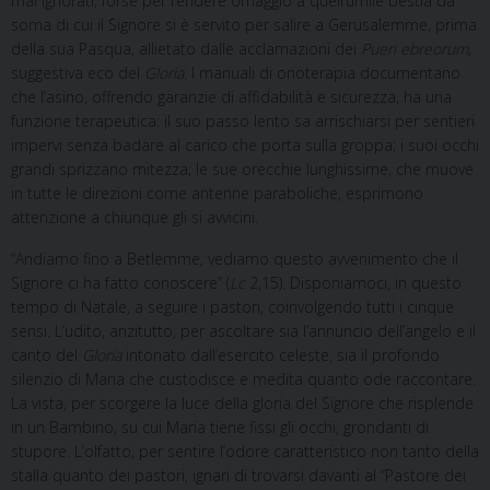
mai ignorati, forse per rendere omaggio a quell’umile bestia da
soma di cui il Signore si è servito per salire a Gerusalemme, prima
della sua Pasqua, allietato dalle acclamazioni dei
Pueri ebreorum
,
suggestiva eco del
Gloria
. I manuali di onoterapia documentano
che l’asino, offrendo garanzie di affidabilità e sicurezza, ha una
funzione terapeutica: il suo passo lento sa arrischiarsi per sentieri
impervi senza badare al carico che porta sulla groppa; i suoi occhi
grandi sprizzano mitezza; le sue orecchie lunghissime, che muove
in tutte le direzioni come antenne paraboliche, esprimono
attenzione a chiunque gli si avvicini.
“Andiamo fino a Betlemme, vediamo questo avvenimento che il
Signore ci ha fatto conoscere” (
Lc
2,15). Disponiamoci, in questo
tempo di Natale, a seguire i pastori, coinvolgendo tutti i cinque
sensi. L’udito, anzitutto, per ascoltare sia l’annuncio dell’angelo e il
canto del
Gloria
intonato dall’esercito celeste, sia il profondo
silenzio di Maria che custodisce e medita quanto ode raccontare.
La vista, per scorgere la luce della gloria del Signore che risplende
in un Bambino, su cui Maria tiene fissi gli occhi, grondanti di
stupore. L’olfatto, per sentire l’odore caratteristico non tanto della
stalla quanto dei pastori, ignari di trovarsi davanti al “Pastore dei