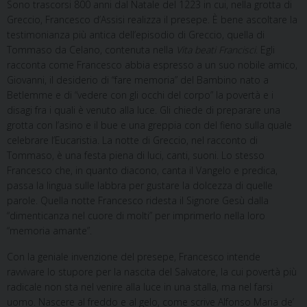
Sono trascorsi 800 anni dal Natale del 1223 in cui, nella grotta di
Greccio, Francesco d’Assisi realizza il presepe. È bene ascoltare la
testimonianza più antica dell’episodio di Greccio, quella di
Tommaso da Celano, contenuta nella
Vita beati Francisci
. Egli
racconta come Francesco abbia espresso a un suo nobile amico,
Giovanni, il desiderio di “fare memoria” del Bambino nato a
Betlemme e di “vedere con gli occhi del corpo” la povertà e i
disagi fra i quali è venuto alla luce. Gli chiede di preparare una
grotta con l’asino e il bue e una greppia con del fieno sulla quale
celebrare l’Eucaristia. La notte di Greccio, nel racconto di
Tommaso, è una festa piena di luci, canti, suoni. Lo stesso
Francesco che, in quanto diacono, canta il Vangelo e predica,
passa la lingua sulle labbra per gustare la dolcezza di quelle
parole. Quella notte Francesco ridesta il Signore Gesù dalla
“dimenticanza nel cuore di molti” per imprimerlo nella loro
“memoria amante”.
Con la geniale invenzione del presepe, Francesco intende
ravvivare lo stupore per la nascita del Salvatore, la cui povertà più
radicale non sta nel venire alla luce in una stalla, ma nel farsi
uomo. Nascere al freddo e al gelo, come scrive Alfonso Maria de’