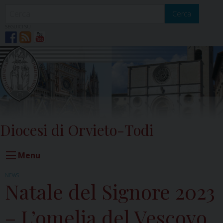
Skip
to
Cerca
content
SEGUICI SU
Diocesi di Orvieto-Todi
Menu
NEWS
Natale del Signore 2023
– L’omelia del Vescovo