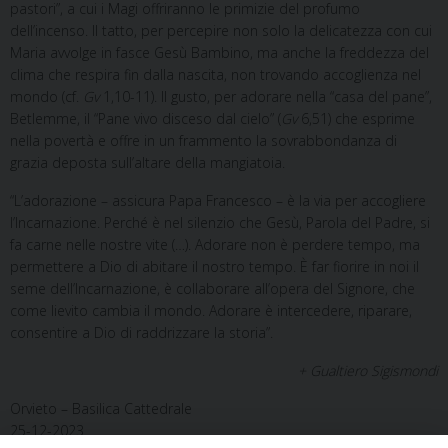
pastori”, a cui i Magi offriranno le primizie del profumo
dell’incenso. Il tatto, per percepire non solo la delicatezza con cui
Maria avvolge in fasce Gesù Bambino, ma anche la freddezza del
clima che respira fin dalla nascita, non trovando accoglienza nel
mondo (cf.
Gv
1,10-11). Il gusto, per adorare nella “casa del pane”,
Betlemme, il “Pane vivo disceso dal cielo” (
Gv
6,51) che esprime
nella povertà e offre in un frammento la sovrabbondanza di
grazia deposta sull’altare della mangiatoia.
“L’adorazione – assicura Papa Francesco – è la via per accogliere
l’Incarnazione. Perché è nel silenzio che Gesù, Parola del Padre, si
fa carne nelle nostre vite (…). Adorare non è perdere tempo, ma
permettere a Dio di abitare il nostro tempo. È far fiorire in noi il
seme dell’Incarnazione, è collaborare all’opera del Signore, che
come lievito cambia il mondo. Adorare è intercedere, riparare,
consentire a Dio di raddrizzare la storia”.
+ Gualtiero Sigismondi
Orvieto – Basilica Cattedrale
25-12-2023