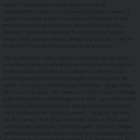
Liguori, è l’espressione esteriore della sua scelta di
“abbassamento”, della sua “discesa nella condizione umana”. Il
Signore ci conceda di rivivere i sentimenti di Francesco: la sua
tenerezza commossa per le fasce della povertà in cui Gesù
Bambino è avvolto da sua Madre; lo stupore per la “sublime
umiltà” di Dio, che non irrompe dall’alto con forza, ma si cala nei
nostri limiti, “non evita le nostre fragilità ma le assume”.
“Non è importante come si allestisce il presepe; ciò che conta –
scrive Papa Francesco nella lettera apostolica
Admirabile signum
–
è che esso parli alla nostra vita”. Comporre il presepe è una
maniera genuina di annunciare il Vangelo dell’Incarnazione del
Verbo: è un processo di trasmissione della fede – dai genitori ai
figli, dai nonni ai nipoti – che chiama a “servire” la povertà del Figlio
di Dio nelle persone sole e bisognose di aiuto, “per essere ombra
che ristora, amicizia che consola”. Nell’allestimento del presepe,
che si configura come “scuola di sobrietà”, “c’è spazio per tutto
ciò che è umano” e c’è posto persino per l’asino e il bue i quali,
con il loro alito, sembrano “turiboli fumiganti”. Sebbene i Vangeli
dell’infanzia non parlino della loro presenza, l’iconografia non li ha