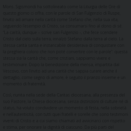
Mons. Sigismondi ha sottolineato come la Liturgia delle Ore di
questo giorno ci offra, con le parole di San Fulgenzio di Ruspe,
l’invito ad amare nella carità come Stefano che, nella sua vita,
seguendo l’esempio di Cristo, sa consumarsi fino al dono di sé.
“La carità, dunque – scrive san Fulgenzio -, che fece scendere
Cristo dal cielo sulla terra, innalzò Stefano dalla terra al cielo. La
stessa carità santa e instancabile desiderava di conquistare con
la preghiera coloro che non poté convertire con le parole”: questa
stessa sia la carità che, come cristiani, sappiamo vivere e
testimoniare. Dopo la benedizione della mensa, impartita dal
Vescovo, con l’invito ad una carità che sappia curare anche il
dettaglio, come segno di amore, è seguito il pranzo insieme e un
momento di fraternità.
Così, riunita nella sede della Caritas diocesana, alla presenza del
suo Pastore, la Chiesa diocesana, senza distinzioni di culture né di
status, ha voluto condividere un momento di festa, nella sobrietà
e nell’autenticità, con tutti quei fratelli e sorelle che sono testimoni
viventi di Cristo e a cui siamo chiamati ad avvicinarci con rispetto
e stima, per onorare la dignità di ciascuno. Da più parti del