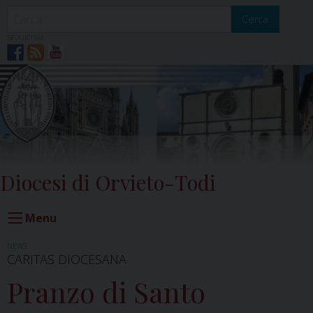
Skip
to
Cerca
content
SEGUICI SU
Diocesi di Orvieto-Todi
Menu
NEWS
CARITAS DIOCESANA
Pranzo di Santo