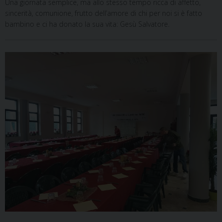
Una giornata semplice, ma allo stesso tempo ricca di affetto,
sincerità, comunione, frutto dell’amore di chi per noi si è fatto
bambino e ci ha donato la sua vita: Gesù Salvatore.