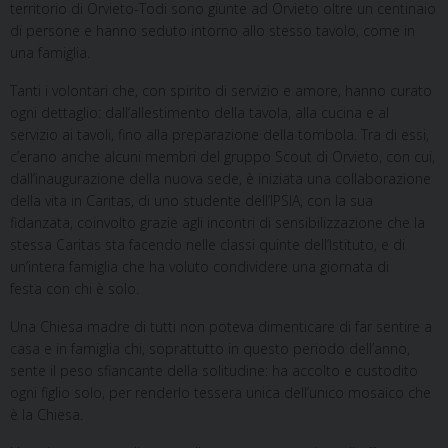
territorio di Orvieto-Todi sono giunte ad Orvieto oltre un centinaio
di persone e hanno seduto intorno allo stesso tavolo, come in
una famiglia.
Tanti i volontari che, con spirito di servizio e amore, hanno curato
ogni dettaglio: dall’allestimento della tavola, alla cucina e al
servizio ai tavoli, fino alla preparazione della tombola. Tra di essi,
c’erano anche alcuni membri del gruppo Scout di Orvieto, con cui,
dall’inaugurazione della nuova sede, è iniziata una collaborazione
della vita in Caritas, di uno studente dell’IPSIA, con la sua
fidanzata, coinvolto grazie agli incontri di sensibilizzazione che la
stessa Caritas sta facendo nelle classi quinte dell’Istituto, e di
un’intera famiglia che ha voluto condividere una giornata di
festa con chi è solo.
Una Chiesa madre di tutti non poteva dimenticare di far sentire a
casa e in famiglia chi, soprattutto in questo periodo dell’anno,
sente il peso sfiancante della solitudine: ha accolto e custodito
ogni figlio solo, per renderlo tessera unica dell’unico mosaico che
è la Chiesa.