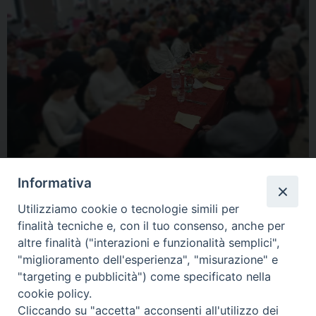
Informativa
Utilizziamo cookie o tecnologie simili per
finalità tecniche e, con il tuo consenso, anche per
altre finalità ("interazioni e funzionalità semplici",
"miglioramento dell'esperienza", "misurazione" e
Home
Il Vescovo
Diocesi
Pastorale
Liturgia
"targeting e pubblicità") come specificato nella
Beni Culturali
Caritas
Cammino sinodale
Com. Sociali
cookie policy.
Modulistica
Casa dioc. di Spagliagrano
Webmail
Cliccando su "accetta" acconsenti all'utilizzo dei