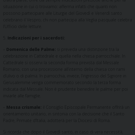
situazione in cui ci troviamo: afferma infatti che quanti non
possono partecipare alle Liturgie del Giovedì e Venerdì santo
celebrano il Vespro; chi non partecipa alla Veglia pasquale celebra
l’Ufficio delle letture.
5.
Indicazioni per i sacerdoti:
–
Domenica delle Palme:
si preveda una distinzione tra la
celebrazione in Cattedrale e quella nella chiesa parrocchiale. In
Cattedrale si osservi la seconda forma prevista dal Messale
Romano, con una processione all’interno della chiesa con rami
d’ulivo o di palma. In parrocchia, invece, l’ingresso del Signore in
Gerusalemme venga commemorato secondo la terza forma
indicata dal Messale. Non è prudente benedire le palme per poi
inviarle alle famiglie.
–
Messa crismale:
il Consiglio Episcopale Permanente offrirà un
orientamento unitario, in sintonia con la decisione che il Santo
Padre, Primate d’Italia, adotterà per la Diocesi di Roma.
Si ricorda che dopo il Giovedì santo, in caso di vera necessità,