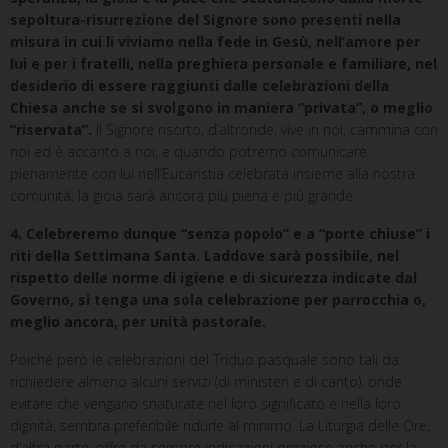
sepoltura-risurrezione del Signore sono presenti nella
misura in cui li viviamo nella fede in Gesù, nell’amore per
lui e per i fratelli, nella preghiera personale e familiare, nel
desiderio di essere raggiunti dalle celebrazioni della
Chiesa anche se si svolgono in maniera “privata”, o meglio
“riservata”.
Il Signore risorto, d’altronde, vive in noi, cammina con
noi ed è accanto a noi; e quando potremo comunicare
pienamente con lui nell’Eucaristia celebrata insieme alla nostra
comunità, la gioia sarà ancora più piena e più grande.
4. Celebreremo dunque “senza popolo” e a “porte chiuse” i
riti della Settimana Santa. Laddove sarà possibile, nel
rispetto delle norme di igiene e di sicurezza indicate dal
Governo, si tenga una sola celebrazione per parrocchia o,
meglio ancora, per unità pastorale.
Poiché però le celebrazioni del Triduo pasquale sono tali da
richiedere almeno alcuni servizi (di ministeri e di canto), onde
evitare che vengano snaturate nel loro significato e nella loro
dignità, sembra preferibile ridurle al minimo. La Liturgia delle Ore,
d’altra parte, offre da sempre indicazioni preziose anche per la