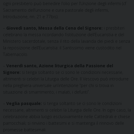
ogni presbitero può benedire l’olio per l’Unzione degli infermi (cf
Sacramento dell’unzione e cura pastorale degli infermi,
Introduzione, nn. 21 e 77bis).
–
Giovedì santo, Messa della Cena del Signore:
i presbiteri
celebrano la messa ricordando l’istituzione dell’Eucaristia e del
Ministero sacerdotale, senza il rito della lavanda dei piedi e senza
la reposizione dell’Eucaristia: il Santissimo viene custodito nel
Tabernacolo.
–
Venerdì santo, Azione liturgica della Passione del
Signore:
si tenga soltanto se ci sono le condizioni necessarie,
altrimenti si celebri la Liturgia delle Ore. Il Vescovo può introdurre
nella preghiera universale un’intenzione “per chi si trova in
situazione di smarrimento, i malati, i defunti”.
–
Veglia pasquale:
si tenga soltanto se ci sono le condizioni
necessarie, altrimenti si celebri la Liturgia delle Ore. In ogni caso, la
celebrazione abbia luogo esclusivamente nelle Cattedrali e chiese
parrocchiali; si rinviino i battesimi e si mantenga il rinnovo delle
promesse battesimali.