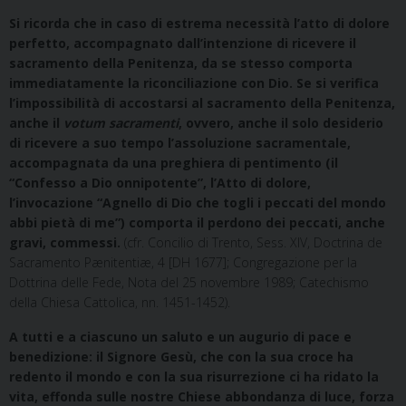
Si ricorda che in caso di estrema necessità l’atto di dolore
perfetto, accompagnato dall’intenzione di ricevere il
sacramento della Penitenza, da se stesso comporta
immediatamente la riconciliazione con Dio. Se si verifica
l’impossibilità di accostarsi al sacramento della Penitenza,
anche il
votum sacramenti
, ovvero, anche il solo desiderio
di ricevere a suo tempo l’assoluzione sacramentale,
accompagnata da una preghiera di pentimento (il
“Confesso a Dio onnipotente”, l’Atto di dolore,
l’invocazione “Agnello di Dio che togli i peccati del mondo
abbi pietà di me”) comporta il perdono dei peccati, anche
gravi, commessi.
(cfr. Concilio di Trento, Sess. XIV, Doctrina de
Sacramento Pænitentiæ, 4 [DH 1677]; Congregazione per la
Dottrina delle Fede, Nota del 25 novembre 1989; Catechismo
della Chiesa Cattolica, nn. 1451-1452).
A tutti e a ciascuno un saluto e un augurio di pace e
benedizione: il Signore Gesù, che con la sua croce ha
redento il mondo e con la sua risurrezione ci ha ridato la
vita, effonda sulle nostre Chiese abbondanza di luce, forza