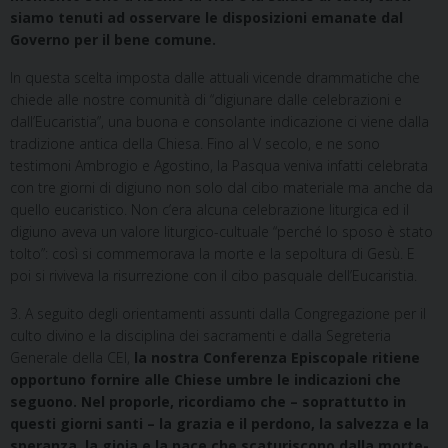
siamo tenuti ad osservare le disposizioni emanate dal
Governo per il bene comune.
In questa scelta imposta dalle attuali vicende drammatiche che
chiede alle nostre comunità di “digiunare dalle celebrazioni e
dall’Eucaristia”, una buona e consolante indicazione ci viene dalla
tradizione antica della Chiesa. Fino al V secolo, e ne sono
testimoni Ambrogio e Agostino, la Pasqua veniva infatti celebrata
con tre giorni di digiuno non solo dal cibo materiale ma anche da
quello eucaristico. Non c’era alcuna celebrazione liturgica ed il
digiuno aveva un valore liturgico-cultuale “perché lo sposo è stato
tolto”: così si commemorava la morte e la sepoltura di Gesù. E
poi si riviveva la risurrezione con il cibo pasquale dell’Eucaristia.
3. A seguito degli orientamenti assunti dalla Congregazione per il
culto divino e la disciplina dei sacramenti e dalla Segreteria
Generale della CEI,
la nostra Conferenza Episcopale ritiene
opportuno fornire alle Chiese umbre le indicazioni che
seguono. Nel proporle, ricordiamo che – soprattutto in
questi giorni santi – la grazia e il perdono, la salvezza e la
speranza, la gioia e la pace che scaturiscono dalla morte-