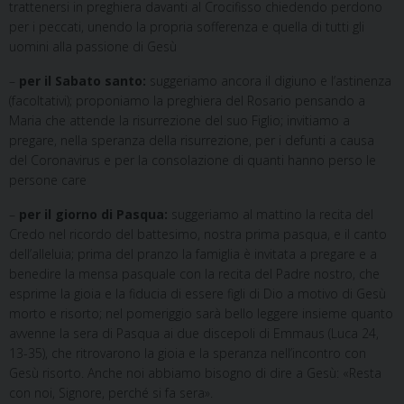
trattenersi in preghiera davanti al Crocifisso chiedendo perdono
per i peccati, unendo la propria sofferenza e quella di tutti gli
uomini alla passione di Gesù
–
per il Sabato santo:
suggeriamo ancora il digiuno e l’astinenza
(facoltativi); proponiamo la preghiera del Rosario pensando a
Maria che attende la risurrezione del suo Figlio; invitiamo a
pregare, nella speranza della risurrezione, per i defunti a causa
del Coronavirus e per la consolazione di quanti hanno perso le
persone care
–
per il giorno di Pasqua:
suggeriamo al mattino la recita del
Credo nel ricordo del battesimo, nostra prima pasqua, e il canto
dell’alleluia; prima del pranzo la famiglia è invitata a pregare e a
benedire la mensa pasquale con la recita del Padre nostro, che
esprime la gioia e la fiducia di essere figli di Dio a motivo di Gesù
morto e risorto; nel pomeriggio sarà bello leggere insieme quanto
avvenne la sera di Pasqua ai due discepoli di Emmaus (Luca 24,
13-35), che ritrovarono la gioia e la speranza nell’incontro con
Gesù risorto. Anche noi abbiamo bisogno di dire a Gesù: «Resta
con noi, Signore, perché si fa sera».