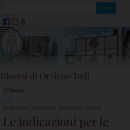
Skip
to
Cerca
content
SEGUICI SU
Diocesi di Orvieto-Todi
Menu
NEWS
Nota della Conferenza Episcopale Umbra
Le indicazioni per le