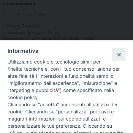
e consolazione.
Assisi, 25 marzo 2020
+ Renato Boccardo
Arcivescovo di Spoleto-Norcia
Presidente della Conferenza Episcopale Umbra
Informativa
Utilizziamo cookie o tecnologie simili per
finalità tecniche e, con il tuo consenso, anche per
altre finalità ("interazioni e funzionalità semplici",
"miglioramento dell'esperienza", "misurazione" e
Home
Il Vescovo
Diocesi
Pastorale
Liturgia
"targeting e pubblicità") come specificato nella
Beni Culturali
Caritas
Cammino sinodale
Com. Sociali
cookie policy.
Modulistica
Casa dioc. di Spagliagrano
Webmail
Cliccando su "accetta" acconsenti all'utilizzo dei
cookie. Cliccando su "personalizza" puoi avere
maggiori informazioni sui cookie utilizzati e
personalizzare le tue preferenze. Cliccando su