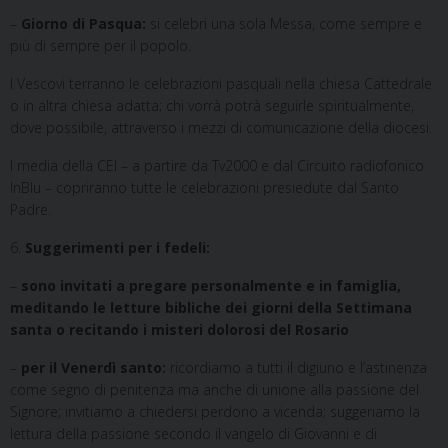
–
Giorno di Pasqua:
si celebri una sola Messa, come sempre e
più di sempre per il popolo.
I Vescovi terranno le celebrazioni pasquali nella chiesa Cattedrale
o in altra chiesa adatta; chi vorrà potrà seguirle spiritualmente,
dove possibile, attraverso i mezzi di comunicazione della diocesi.
I media della CEI – a partire da Tv2000 e dal Circuito radiofonico
InBlu – copriranno tutte le celebrazioni presiedute dal Santo
Padre.
6.
Suggerimenti per i fedeli:
–
sono invitati a pregare personalmente e in famiglia,
meditando le letture bibliche dei giorni della Settimana
santa o recitando i misteri dolorosi del Rosario
–
per il Venerdì santo:
ricordiamo a tutti il digiuno e l’astinenza
come segno di penitenza ma anche di unione alla passione del
Signore; invitiamo a chiedersi perdono a vicenda; suggeriamo la
lettura della passione secondo il vangelo di Giovanni e di