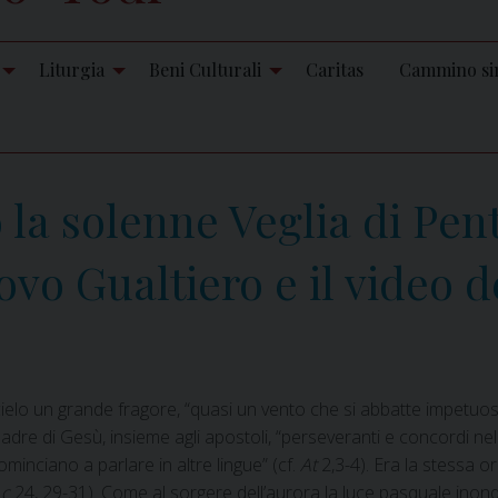
Liturgia
Beni Culturali
Caritas
Cammino si
a solenne Veglia di Pente
ovo Gualtiero e il video de
ielo un grande fragore, “quasi un vento che si abbatte impetuos
adre di Gesù, insieme agli apostoli, “perseveranti e concordi nel
ominciano a parlare in altre lingue” (cf.
At
2,3-4). Era la stessa o
Lc
24, 29-31). Come al sorgere dell’aurora la luce pasquale inonda 