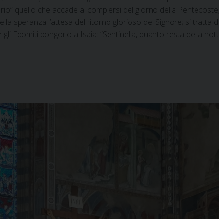
nario” quello che accade al compiersi del giorno della Pentecoste; 
nella speranza l’attesa del ritorno glorioso del Signore; si tratta
gli Edomiti pongono a Isaia: “Sentinella, quanto resta della nott