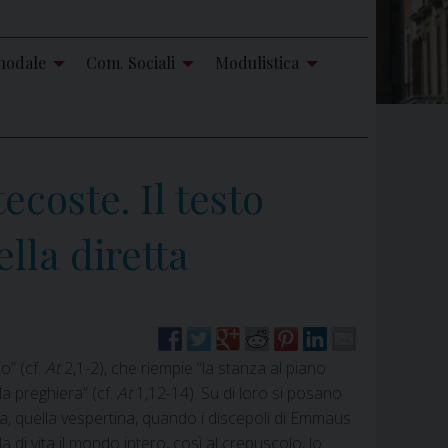
nodale
Com. Sociali
Modulistica
coste. Il testo
lla diretta
o” (cf.
At
2,1-2), che riempie “la stanza al piano
la preghiera” (cf.
At
1,12-14). Su di loro si posano
ra, quella vespertina, quando i discepoli di Emmaus
di vita il mondo intero, così al crepuscolo, lo