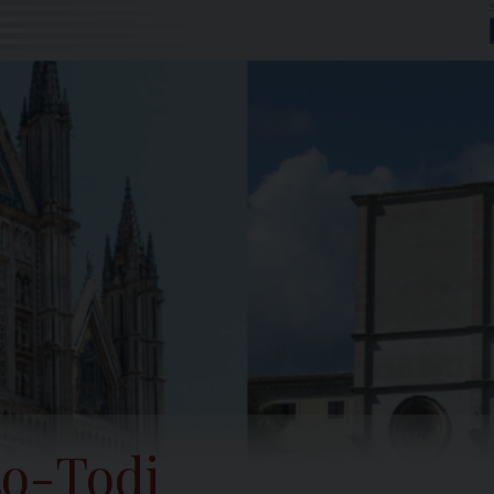
to-Todi