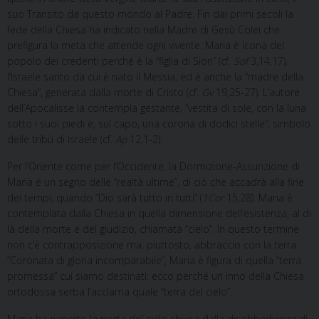
suo Transito da questo mondo al Padre. Fin dai primi secoli la
fede della Chiesa ha indicato nella Madre di Gesù Colei che
prefigura la meta che attende ogni vivente. Maria è icona del
popolo dei credenti perché è la “figlia di Sion” (cf.
Sof
3,14.17),
l’Israele santo da cui è nato il Messia, ed è anche la “madre della
Chiesa”, generata dalla morte di Cristo (cf.
Gv
19,25-27). L’autore
dell’Apocalisse la contempla gestante, “vestita di sole, con la luna
sotto i suoi piedi e, sul capo, una corona di dodici stelle”, simbolo
delle tribù di Israele (cf.
Ap
12,1-2).
Per l’Oriente come per l’Occidente, la Dormizione-Assunzione di
Maria è un segno delle “realtà ultime”, di ciò che accadrà alla fine
dei tempi, quando “Dio sarà tutto in tutti” (
1Cor
15,28). Maria è
contemplata dalla Chiesa in quella dimensione dell’esistenza, al di
là della morte e del giudizio, chiamata “cielo”. In questo termine
non c’è contrapposizione ma, piuttosto, abbraccio con la terra.
“Coronata di gloria incomparabile”, Maria è figura di quella “terra
promessa” cui siamo destinati; ecco perché un inno della Chiesa
ortodossa serba l’acclama quale “terra del cielo”.
Maria ha riaperto la porta del cielo chiusa dalla disobbedienza di