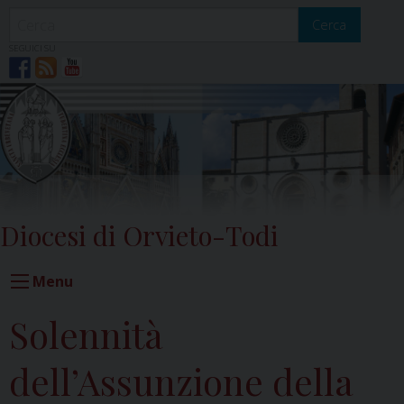
Skip
to
Cerca
content
SEGUICI SU
Diocesi di Orvieto-Todi
Menu
Solennità
dell’Assunzione della