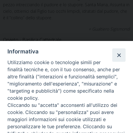
pezzo intrecciando il pudore e lo stupore. Santa Maria, Assunta in
cielo, ottienici dal Figlio tuo occhi limpidi, idratati dal pudore, che
è il “collirio” dello stupore.
+ Gualtiero Sigismondi
Orvieto - Basilica Cattedrale
15-08-2023
Informativa
Utilizziamo cookie o tecnologie simili per
finalità tecniche e, con il tuo consenso, anche per
altre finalità ("interazioni e funzionalità semplici",
"miglioramento dell'esperienza", "misurazione" e
Home
Il Vescovo
Diocesi
Pastorale
Liturgia
"targeting e pubblicità") come specificato nella
Beni Culturali
Caritas
Cammino sinodale
Com. Sociali
cookie policy.
Modulistica
Casa dioc. di Spagliagrano
Webmail
Cliccando su "accetta" acconsenti all'utilizzo dei
cookie. Cliccando su "personalizza" puoi avere
maggiori informazioni sui cookie utilizzati e
personalizzare le tue preferenze. Cliccando su