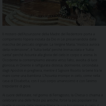
Il mistero dell’Assunzione della Madre del Redentore porta a
compimento l’opera iniziata da Dio in Lei preservandola dalla
macchia del peccato originale. La Vergine Maria, “mistica aurora
della redenzione”, è “tutta bella” perché Immacolata e “tutta
santa” perché Assunta alla gloria del cielo in corpo e anima. In
Occidente la contempliamo elevata verso l’alto, avvolta di luce
gloriosa; in Oriente è raffigurata distesa, dormiente, circondata
dagli Apostoli in preghiera, mentre il Signore Risorto la tiene tra le
mani come una bambina. L’Assunta irrompe in cielo, come nella
casa di Elisabetta, con il suo corpo umanissimo e con l’animo
trepidante di gioia.
Al cuore dell’estate, nel giorno di Ferragosto, la Chiesa ci chiama a
celebrare una delle feste più antiche, forse la più popolare tra
quelle in onore della Vergine Maria: la sua Assunzione in cielo, il