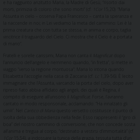
e ha raggiunto anzitutto Maria, la Madre di Gesù, “risorto dai
morti, primizia di coloro che sono morti” (cf.
1Cor
15,20). “Maria
Assunta in cielo – osserva Papa Francesco – canta la speranza e
la riaccende in noi; in Lei vediamo la meta del cammino: Lei è la
prima creatura che con tutta se stessa, in anima e corpo, taglia
vincitrice il traguardo del Cielo. Ci mostra che il Cielo è a portata
di mano”.
Fratelli e sorelle carissimi, Maria non canta il
Magnificat
dopo
l’annuncio dell’angelo e nemmeno quando, “in fretta”, si mette in
viaggio “verso la regione montuosa”; Maria lo intona quando
Elisabetta l’accoglie nella casa di Zaccaria (cf.
Lc
1,39-56). È lecito
immaginare che l’Assunta, varcando la porta del cielo, dopo aver
ripreso fiato abbia affidato agli angeli, dei quali è Regina, il
compito di eseguire all’unisono il
Magnificat
. Forse, l’avranno
cantato in modo responsoriale, acclamando: “Ha innalzato gli
umili”. Nel
Cantico di Maria
questo versetto costituisce il punto di
svolta della sua obbedienza nella fede. Esso rappresenti il “giro di
boa” del nostro cammino di conversione, che non concede sosta
all’anima e tregua al corpo, “destinato a vestirsi d’immortalità” (cf.
1Cor
15,54), a indossare la tunica della grazia, tessuta tutta d’un