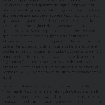
Eva: questo è il grido di speranza che oggi la liturgia annuncia,
facendo uso del linguaggio e delle immagini di cui dispone. Forse,
alcune espressioni liturgiche e rappresentazioni iconografiche ci
appaiono inadeguate, ma l’anelito che esprimono rimane lo
stesso anche ai nostri giorni. Noi amiamo questa nostra terra,
eppure essa ci sta stretta; ci preoccupiamo del nostro corpo,
eppure sentiamo di essere più grandi della nostra fisicità;
lottiamo nel tempo, eppure percepiamo che la nostra esistenza
supera il tempo; godiamo dell’amicizia e dell’amore, eppure ne
avvertiamo i limiti e ne temiamo la caducità. L’odierna solennità è
annuncio di un cielo in cui si è posata la polvere della nostra
fragile umanità e di una terra che, nelle zolle dei suoi solchi,
custodisce il seme dell’alito di vita soffiato da Dio nelle narici di
Adamo (cf.
Gen
2,7). Siamo polvere del suolo, ma soffiata come il
vetro!
La nostra destinazione è il cielo, come lascia intendere la
“macchina dell’Assunta” venerata nella nostra Cattedrale: ha alla
base non un sarcofago chiuso, sigillato, ma aperto, anzi, esploso.
L’inondazione della luce pasquale ha reso lieve il peso della terra