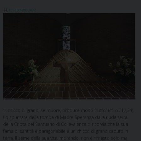
15 FEBBRAIO 2022
“Il chicco di grano, se muore, produce molto frutto” (cf.
Gv
12,24).
Lo spuntare della tomba di Madre Speranza dalla nuda terra
della Cripta del Santuario di Collevalenza ci ricorda che la sua
fama di santità è paragonabile a un chicco di grano caduto in
terra. Il seme della sua vita, morendo, non è rimasto solo ma