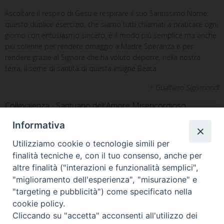
Ascoltare il respiro di Gesù e respirare il suo Santissimo Nome:
questo duplice esercizio, che siamo tutti chiamati a praticare ogni
giorno con entusiasmo sincero, è il modo più semplice ma anche
più solenne per rendere omaggio a Madre Speranza e per
rendere grazie al Signore che ha voluto deporre, nella nostra
terra, il seme di santità di questa insigne Beata.
+ Gualtiero Sigismondi
Collevalenza - Santuario dell'Amore Misericordioso
08-02-2022
Informativa
Utilizziamo cookie o tecnologie simili per
finalità tecniche e, con il tuo consenso, anche per
altre finalità ("interazioni e funzionalità semplici",
"miglioramento dell'esperienza", "misurazione" e
Home
Il Vescovo
Diocesi
Pastorale
Liturgia
"targeting e pubblicità") come specificato nella
Beni Culturali
Caritas
Cammino sinodale
Com. Sociali
cookie policy.
Modulistica
Casa dioc. di Spagliagrano
Webmail
Cliccando su "accetta" acconsenti all'utilizzo dei