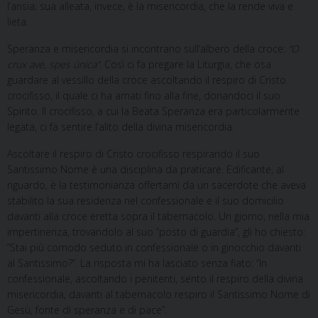
l’ansia; sua alleata, invece, è la misericordia, che la rende viva e
lieta.
Speranza e misericordia si incontrano sull’albero della croce:
“O
crux ave, spes única”
. Così ci fa pregare la Liturgia, che osa
guardare al vessillo della croce ascoltando il respiro di Cristo
crocifisso, il quale ci ha amati fino alla fine, donandoci il suo
Spirito. Il crocifisso, a cui la Beata Speranza era particolarmente
legata, ci fa sentire l’alito della divina misericordia.
Ascoltare il respiro di Cristo crocifisso respirando il suo
Santissimo Nome è una disciplina da praticare. Edificante, al
riguardo, è la testimonianza offertami da un sacerdote che aveva
stabilito la sua residenza nel confessionale e il suo domicilio
davanti alla croce eretta sopra il tabernacolo. Un giorno, nella mia
impertinenza, trovandolo al suo “posto di guardia”, gli ho chiesto:
“Stai più comodo seduto in confessionale o in ginocchio davanti
al Santissimo?”. La risposta mi ha lasciato senza fiato: “In
confessionale, ascoltando i penitenti, sento il respiro della divina
misericordia, davanti al tabernacolo respiro il Santissimo Nome di
Gesù, fonte di speranza e di pace”.