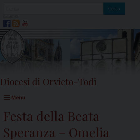
Skip
to
Cerca
content
SEGUICI SU
Diocesi di Orvieto-Todi
Menu
Festa della Beata
Speranza – Omelia