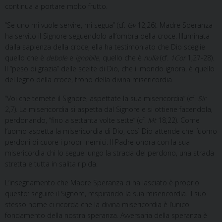
continua a portare molto frutto.
“Se uno mi vuole servire, mi segua” (cf.
Gv
12,26). Madre Speranza
ha servito il Signore seguendolo all’ombra della croce. Illuminata
dalla sapienza della croce, ella ha testimoniato che Dio sceglie
quello che è
debole
e
ignobile
, quello che è
nulla
(cf.
1Cor
1
,
27-28).
Il “peso di grazia” delle scelte di Dio, che il mondo ignora, è quello
del legno della croce, trono della divina misericordia.
“Voi che temete il Signore, aspettate la sua misericordia” (cf.
Sir
2,7). La misericordia si aspetta dal Signore e si ottiene facendola,
perdonando, “fino a settanta volte sette” (cf.
Mt
18,22). Come
l’uomo aspetta la misericordia di Dio, così Dio attende che l’uomo
perdoni di cuore i propri nemici. Il Padre onora con la sua
misericordia chi lo segue lungo la strada del perdono, una strada
stretta e tutta in salita ripida.
L’insegnamento che Madre Speranza ci ha lasciato è proprio
questo: seguire il Signore, respirando la sua misericordia. Il suo
stesso nome ci ricorda che la divina misericordia è l’unico
fondamento della nostra speranza. Avversaria della speranza è