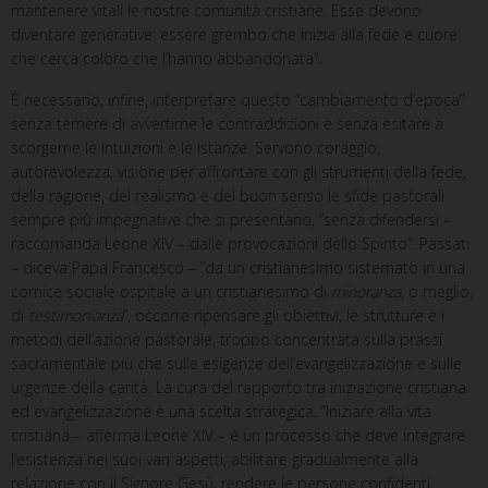
mantenere vitali le nostre comunità cristiane. Esse devono
diventare generative: essere grembo che inizia alla fede e cuore
che cerca coloro che l’hanno abbandonata”.
È necessario, infine, interpretare questo “cambiamento d’epoca”
senza temere di avvertirne le contraddizioni e senza esitare a
scorgerne le intuizioni e le istanze. Servono coraggio,
autorevolezza, visione per affrontare con gli strumenti della fede,
della ragione, del realismo e del buon senso le sfide pastorali
sempre più impegnative che si presentano, “senza difendersi –
raccomanda Leone XIV – dalle provocazioni dello Spirito”. Passati
– diceva Papa Francesco – “da un cristianesimo sistemato in una
cornice sociale ospitale a un cristianesimo di
minoranza
, o meglio,
di
testimonianza
”, occorre ripensare gli obiettivi, le strutture e i
metodi dell’azione pastorale, troppo concentrata sulla prassi
sacramentale più che sulle esigenze dell’evangelizzazione e sulle
urgenze della carità. La cura del rapporto tra iniziazione cristiana
ed evangelizzazione è una scelta strategica. “Iniziare alla vita
cristiana – afferma Leone XIV – è un processo che deve integrare
l’esistenza nei suoi vari aspetti, abilitare gradualmente alla
relazione con il Signore Gesù, rendere le persone confidenti