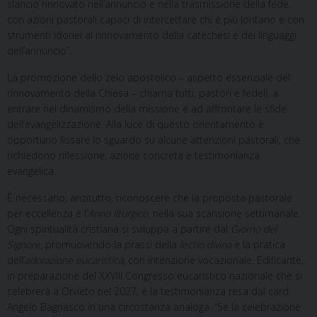
slancio rinnovato nell’annuncio e nella trasmissione della fede,
con azioni pastorali capaci di intercettare chi è più lontano e con
strumenti idonei al rinnovamento della catechesi e dei linguaggi
dell’annuncio”.
La promozione dello zelo apostolico – aspetto essenziale del
rinnovamento della Chiesa – chiama tutti, pastori e fedeli, a
entrare nel dinamismo della missione e ad affrontare le sfide
dell’evangelizzazione. Alla luce di questo orientamento è
opportuno fissare lo sguardo su alcune attenzioni pastorali, che
richiedono riflessione, azione concreta e testimonianza
evangelica.
È necessario, anzitutto, riconoscere che la proposta pastorale
per eccellenza è l’
Anno liturgico
, nella sua scansione settimanale.
Ogni spiritualità cristiana si sviluppa a partire dal
Giorno del
Signore
, promuovendo la prassi della
lectio divina
e la pratica
dell’
adorazione eucaristica
, con intenzione vocazionale. Edificante,
in preparazione del XXVIII Congresso eucaristico nazionale che si
celebrerà a Orvieto nel 2027, è la testimonianza resa dal card.
Angelo Bagnasco in una circostanza analoga. “Se la celebrazione