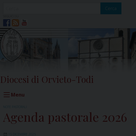
Skip
to
Cerca
content
SEGUICI SU
Diocesi di Orvieto-Todi
Menu
NOTE PASTORALI
Agenda pastorale 2026
15 DICEMBRE 2025