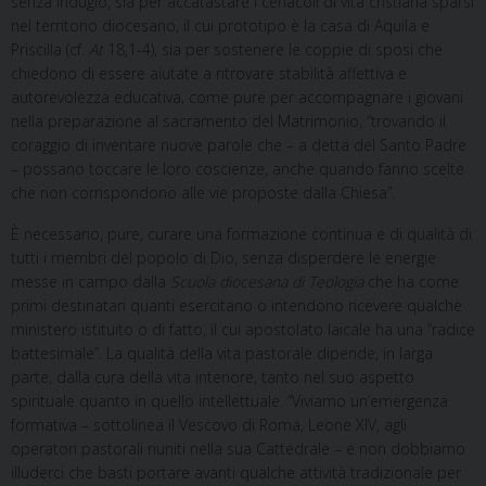
senza indugio, sia per accatastare i cenacoli di vita cristiana sparsi
nel territorio diocesano, il cui prototipo è la casa di Aquila e
Priscilla (cf.
At
18,1-4), sia per sostenere le coppie di sposi che
chiedono di essere aiutate a ritrovare stabilità affettiva e
autorevolezza educativa, come pure per accompagnare i giovani
nella preparazione al sacramento del Matrimonio, “trovando il
coraggio di inventare nuove parole che – a detta del Santo Padre
– possano toccare le loro coscienze, anche quando fanno scelte
che non corrispondono alle vie proposte dalla Chiesa”.
È necessario, pure, curare una formazione continua e di qualità di
tutti i membri del popolo di Dio, senza disperdere le energie
messe in campo dalla
Scuola diocesana di Teologia
che ha come
primi destinatari quanti esercitano o intendono ricevere qualche
ministero istituito o di fatto, il cui apostolato laicale ha una “radice
battesimale”. La qualità della vita pastorale dipende, in larga
parte, dalla cura della vita interiore, tanto nel suo aspetto
spirituale quanto in quello intellettuale. “Viviamo un’emergenza
formativa – sottolinea il Vescovo di Roma, Leone XIV, agli
operatori pastorali riuniti nella sua Cattedrale – e non dobbiamo
illuderci che basti portare avanti qualche attività tradizionale per