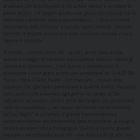
di abitarle con la profondità di chi sa fare silenzio e ascoltare la
parola di Dio (…). Il Vangelo accolto
sine glossa
non cesserà mai di
diffondere il profumo della propria bellezza (…). Esso ci ricorda
l’importanza della missione, a cui tutti siamo chiamati, ciascuno
secondo la propria vocazione e nelle situazioni concrete in cui il
Signore lo ha posto”.
“Il mondo – osserva Leone XIV – va visto anche dalla strada,
avendo il coraggio di cambiare la prospettiva, facendo saltare gli
schemi e le convenzioni (…) che spesso ci impediscono di
riconoscere il buon grano pronto per la mietitura” (cf.
Gv
4,35-38).
“Forse – rileva il Santo Padre – non mancano i
cristiani delle
occasioni
, che ogni tanto partecipano a qualche evento; ma pochi
sono quelli pronti a lavorare ogni giorno nel campo di Dio,
coltivando nel proprio cuore il seme del Vangelo per poi portarlo
nella vita quotidiana (…), nel campo del mondo come testimoni
del suo Regno”. In un tempo di grande frammentarietà è
necessario tornare alle fondamenta della nostra fede, al
kerygma
,
senza trascurare l’ottica mistagogica. “Questo è il primo grande
impegno – raccomanda Leone XIV – che motiva tutti gli altri: uno