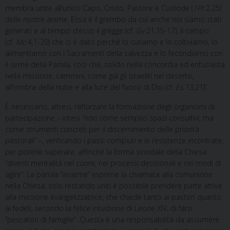
membra unite all’unico Capo, Cristo, Pastore e Custode (
1Pt
2,25)
delle nostre anime. Essa è il grembo da cui anche noi siamo stati
generati e al tempo stesso il gregge (cf.
Gv
21,15-17), il campo
(cf.
Mc
4,1-20) che ci è dato perché lo curiamo e lo coltiviamo, lo
alimentiamo con i Sacramenti della salvezza e lo fecondiamo con
il seme della Parola, così che, solido nella concordia ed entusiasta
nella missione, cammini, come già gli Israeliti nel deserto,
all’ombra della nube e alla luce del fuoco di Dio (cf.
Es
13,21)”.
È necessario, altresì, rafforzare la formazione degli organismi di
partecipazione – intesi “non come semplici spazi consultivi, ma
come strumenti concreti per il discernimento delle priorità
pastorali” –, verificando i passi compiuti e le resistenze incontrate,
per poterle superare, affinché la forma sinodale della Chiesa
“diventi mentalità nel cuore, nei processi decisionali e nei modi di
agire”. La parola “insieme” esprime la chiamata alla comunione
nella Chiesa; solo restando uniti è possibile prendere parte attiva
alla missione evangelizzatrice, che chiede tanto ai pastori quanto
ai fedeli, secondo la felice intuizione di Leone XIV, di farsi
“pescatori di famiglie”. Questa è una responsabilità da assumere