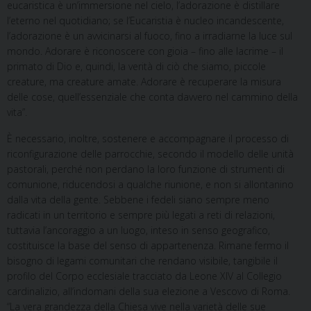
eucaristica è un’immersione nel cielo, l’adorazione è distillare
l’eterno nel quotidiano; se l’Eucaristia è nucleo incandescente,
l’adorazione è un avvicinarsi al fuoco, fino a irradiarne la luce sul
mondo. Adorare è riconoscere con gioia – fino alle lacrime – il
primato di Dio e, quindi, la verità di ciò che siamo, piccole
creature, ma creature amate. Adorare è recuperare la misura
delle cose, quell’essenziale che conta davvero nel cammino della
vita”.
È necessario, inoltre, sostenere e accompagnare il processo di
riconfigurazione delle parrocchie, secondo il modello delle unità
pastorali, perché non perdano la loro funzione di strumenti di
comunione, riducendosi a qualche riunione, e non si allontanino
dalla vita della gente. Sebbene i fedeli siano sempre meno
radicati in un territorio e sempre più legati a reti di relazioni,
tuttavia l’ancoraggio a un luogo, inteso in senso geografico,
costituisce la base del senso di appartenenza. Rimane fermo il
bisogno di legami comunitari che rendano visibile, tangibile il
profilo del Corpo ecclesiale tracciato da Leone XIV al Collegio
cardinalizio, all’indomani della sua elezione a Vescovo di Roma.
“La vera grandezza della Chiesa vive nella varietà delle sue