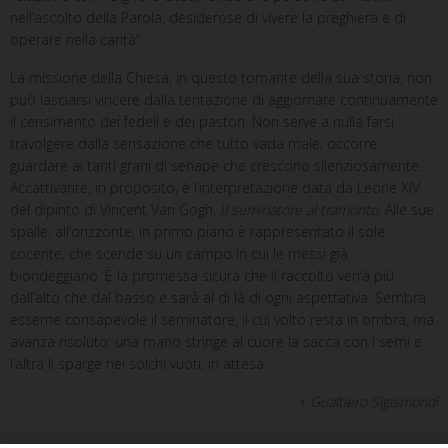
nell’ascolto della Parola, desiderose di vivere la preghiera e di
operare nella carità”.
La missione della Chiesa, in questo tornante della sua storia, non
può lasciarsi vincere dalla tentazione di aggiornare continuamente
il censimento dei fedeli e dei pastori. Non serve a nulla farsi
travolgere dalla sensazione che tutto vada male; occorre
guardare ai tanti grani di senape che crescono silenziosamente.
Accattivante, in proposito, è l’interpretazione data da Leone XIV
del dipinto di Vincent Van Gogh,
Il seminatore al tramonto
. Alle sue
spalle, all’orizzonte, in primo piano è rappresentato il sole
cocente, che scende su un campo in cui le messi già
biondeggiano. È la promessa sicura che il raccolto verrà più
dall’alto che dal basso e sarà al di là di ogni aspettativa. Sembra
esserne consapevole il seminatore, il cui volto resta in ombra, ma
avanza risoluto: una mano stringe al cuore la sacca con i semi e
l’altra li sparge nei solchi vuoti, in attesa.
+ Gualtiero Sigismondi