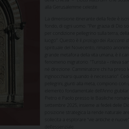
alla Gerusalemme celeste.
La dimensione itinerante della fede è iscri
fondo, di ogni uomo. “Per grazia di Dio s
per condizione pellegrino sulla terra, dell
luogo”. Questo è il
prologo
dei
Racconti d
spirituale del Novecento, rimasto anonimo 
grande metafora della vita umana, è il car
fenomeno migratorio. “Turista – rileva sa
né direzione. Camminatore chi ha preso lo 
inginocchiarsi quando è necessario”. Cede
pellegrini, giunti alla meta, compiono con um
elemento fondamentale dell’Anno giubilare
Pietro e Paolo presso le Basiliche romane
settembre 2025, insieme ai fedeli delle Dio
posizione strategica la rende naturale area
sollecita a esplorare “vie antiche e nuove” 
dell’essenziale.