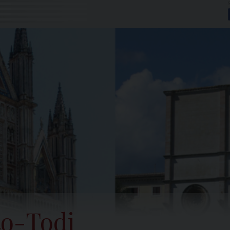
to-Todi