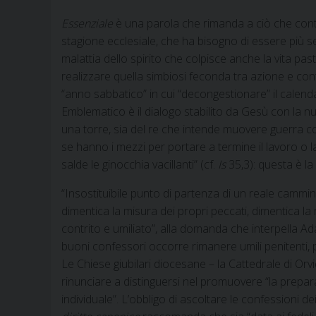
Essenziale
è una parola che rimanda a ciò che conta 
stagione ecclesiale, che ha bisogno di essere più sem
malattia dello spirito che colpisce anche la vita pas
realizzare quella simbiosi feconda tra azione e cont
“anno sabbatico” in cui “decongestionare” il calendar
Emblematico è il dialogo stabilito da Gesù con la nu
una torre, sia del re che intende muovere guerra co
se hanno i mezzi per portare a termine il lavoro o la
salde le ginocchia vacillanti” (cf.
Is
35,3): questa è la
“Insostituibile punto di partenza di un reale cammino
dimentica la misura dei propri peccati, dimentica la
contrito e umiliato”, alla domanda che interpella Ad
buoni confessori occorre rimanere umili penitenti, 
Le Chiese giubilari diocesane – la Cattedrale di Orv
rinunciare a distinguersi nel promuovere “la prepara
individuale”. L’obbligo di ascoltare le confessioni de