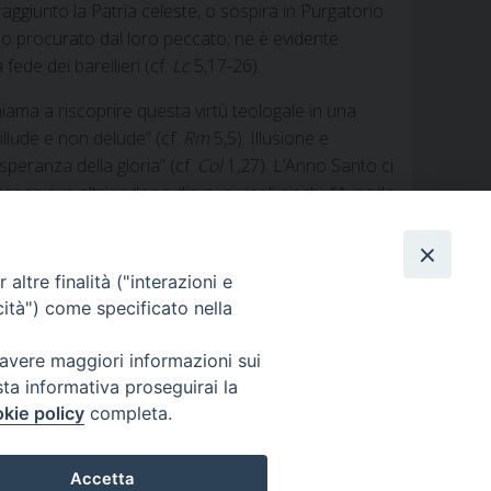
raggiunto la Patria celeste, o sospira in Purgatorio
danno procurato dal loro peccato; ne è evidente
fede dei barellieri (cf.
Lc
5,17-26).
hiama a riscoprire questa virtù teologale in una
illude e non delude” (cf.
Rm
5,5). Illusione e
peranza della gloria” (cf.
Col
1,27). L’Anno Santo ci
ranza ove altri vedono dirupi o vicoli ciechi. “Avendo
+ Gualtiero Sigismondi
altre finalità ("interazioni e
cità") come specificato nella
 avere maggiori informazioni sui
sta informativa proseguirai la
kie policy
completa.
i
Caritas
Cammino sinodale
Com. Sociali
Modulistica
Accetta