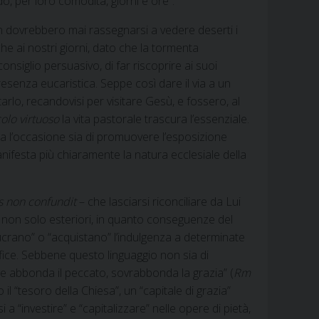
o, per loro comodità, giorni e ore”.
non dovrebbero mai rassegnarsi a vedere deserti i
che ai nostri giorni, dato che la tormenta
onsiglio persuasivo, di far riscoprire ai suoi
esenza eucaristica. Seppe così dare il via a un
arlo, recandovisi per visitare Gesù, e fossero, al
colo virtuoso
la vita pastorale trascura l’essenziale.
lga l’occasione sia di promuovere l’esposizione
anifesta più chiaramente la natura ecclesiale della
 non confundit
– che lasciarsi riconciliare da Lui
 non solo esteriori, in quanto conseguenze del
lucrano” o “acquistano” l’indulgenza a determinate
ice. Sebbene questo linguaggio non sia di
ove abbonda il peccato, sovrabbonda la grazia” (
Rm
il “tesoro della Chiesa”, un “capitale di grazia”
 “investire” e “capitalizzare” nelle opere di pietà,