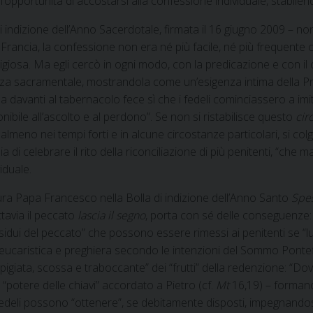
’opportunità di accostarsi alla confessione individuale, stabilend
di indizione dell’Anno Sacerdotale, firmata il 16 giugno 2009 – 
 Francia, la confessione non era né più facile, né più frequente 
igiosa. Ma egli cercò in ogni modo, con la predicazione e con il c
itenza sacramentale, mostrandola come un’esigenza intima della Pr
 davanti al tabernacolo fece sì che i fedeli cominciassero a imit
onibile all’ascolto e al perdono”. Se non si ristabilisce questo
cir
 almeno nei tempi forti e in alcune circostanze particolari, si co
i celebrare il rito della riconciliazione di più penitenti, “che m
iduale.
ra Papa Francesco nella Bolla di indizione dell’Anno Santo
Spes
tavia il peccato
lascia il segno
, porta con sé delle conseguenze:
esidui del peccato” che possono essere rimessi ai penitenti se “
ucaristica e preghiera secondo le intenzioni del Sommo Pontef
pigiata, scossa e traboccante” dei “frutti” della redenzione: “D
el “potere delle chiavi” accordato a Pietro (cf.
Mt
16,19) – formano 
edeli possono “ottenere”, se debitamente disposti, impegnandosi a