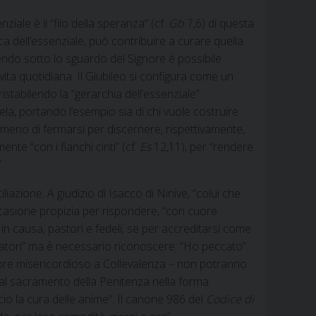
ale è il “filo della speranza” (cf.
Gb
7,6) di questa
ca dell’essenziale, può contribuire a curare quella
ivendo sotto lo sguardo del Signore è possibile
ita quotidiana. Il Giubileo si configura come un
istabilendo la “gerarchia dell’essenziale”.
ela, portando l’esempio sia di chi vuole costruire
eno di fermarsi per discernere, rispettivamente,
nte “con i fianchi cinti” (cf.
Es
12,11), per “rendere
.
iazione. A giudizio di Isacco di Ninive, “colui che
occasione propizia per rispondere, “con cuore
i in causa, pastori e fedeli; se per accreditarsi come
ccatori” ma è necessario riconoscere: “Ho peccato”.
’Amore misericordioso a Collevalenza – non potranno
tà al sacramento della Penitenza nella forma
icio la cura delle anime”. Il canone 986 del
Codice di