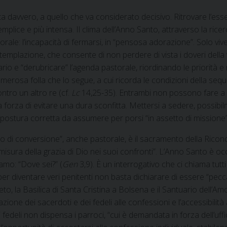
davvero, a quello che va considerato decisivo. Ritrovare l’essenzi
plice e più intensa. Il clima dell’Anno Santo, attraverso la ricer
torale: l’incapacità di fermarsi, in “pensosa adorazione”. Solo v
emplazione, che consente di non perdere di vista i doveri della v
io e “derubricare” l’agenda pastorale, riordinando le priorità e r
merosa folla che lo segue, a cui ricorda le condizioni della sequ
ntro un altro re (cf.
Lc
14,25-35). Entrambi non possono fare a m
 forza di evitare una dura sconfitta. Mettersi a sedere, possibilme
 postura corretta da assumere per porsi “in assetto di missione”
 di conversione”, anche pastorale, è il sacramento della Riconcil
 misura della grazia di Dio nei suoi confronti”. L’Anno Santo è 
amo: “Dove sei?” (
Gen
3,9). È un interrogativo che ci chiama tutt
per diventare veri penitenti non basta dichiarare di essere “pe
ieto, la Basilica di Santa Cristina a Bolsena e il Santuario dell
zione dei sacerdoti e dei fedeli alle confessioni e l’accessibili
i fedeli non dispensa i parroci, “cui è demandata in forza dell’uff