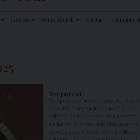
Liturgia
Beni Culturali
Caritas
Cammino si
025
Note pastorali
“Se il processo sinodale ci ha allenati al 
veda attivi pellegrini di speranza”. Quest
dell’Anno Santo, che ci chiama a varcare l
mediante il ministero della Chiesa, nei sa
salvezza dopo il Battesimo” – e dell’Eucaris
della Chiesa” –
“cibus viatorum”
che sostie