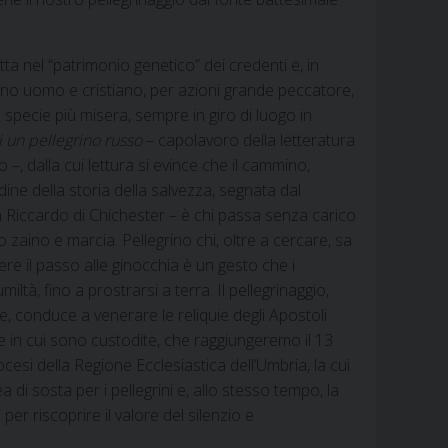
tta nel “patrimonio genetico” dei credenti e, in
ono uomo e cristiano, per azioni grande peccatore,
a specie più misera, sempre in giro di luogo in
i un pellegrino russo
– capolavoro della letteratura
–, dalla cui lettura si evince che il cammino,
dine della storia della salvezza, segnata dal
n Riccardo di Chichester – è chi passa senza carico
zaino e marcia. Pellegrino chi, oltre a cercare, sa
re il passo alle ginocchia è un gesto che i
iltà, fino a prostrarsi a terra. Il pellegrinaggio,
, conduce a venerare le reliquie degli Apostoli
 in cui sono custodite, che raggiungeremo il 13
cesi della Regione Ecclesiastica dell’Umbria, la cui
 di sosta per i pellegrini e, allo stesso tempo, la
per riscoprire il valore del silenzio e