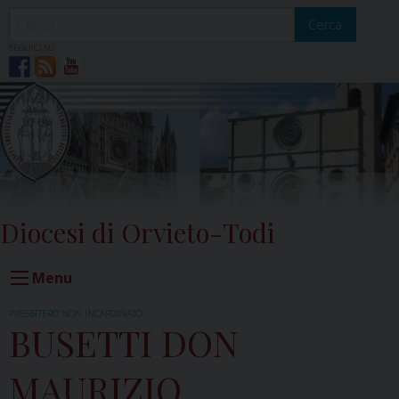
Skip
to
Cerca
content
SEGUICI SU
Diocesi di Orvieto-Todi
Menu
PRESBITERO NON INCARDINATO
BUSETTI DON
MAURIZIO