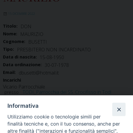
15 DICEMBRE 2022
Titolo:
DON
Nome:
MAURIZIO
Cognome:
BUSETTI
Tipo:
PRESBITERO NON INCARDINATO
Data di nascita:
15-08-1950
Data ordinazione:
30-07-1978
Email:
dbusetti@hotmail.it
Incarichi
Vicario Parrocchiale
TODI_Parrocchia del SS. Crocifisso in Todi
presso
Informativa
Utilizziamo cookie o tecnologie simili per
finalità tecniche e, con il tuo consenso, anche per
altre finalità ("interazioni e funzionalità semplici",