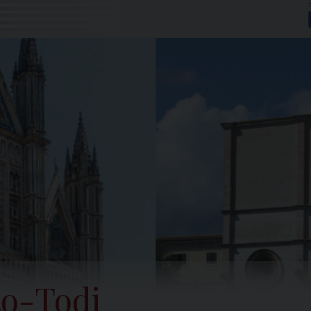
to-Todi