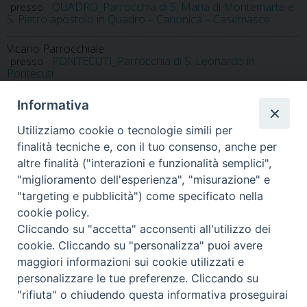
QUADRO_Parrocchia di S. Maria di Montemarte e
presso
S. Pietro apostolo in Quadro – Canonica – Casemasce
Vicario Parrocchiale
PONTECUTI_Parrocchia di S. Leonardo in
presso
Pontecuti
Informativa
Utilizziamo cookie o tecnologie simili per
finalità tecniche e, con il tuo consenso, anche per
altre finalità ("interazioni e funzionalità semplici",
"miglioramento dell'esperienza", "misurazione" e
Home
Il Vescovo
Diocesi
Pastorale
Liturgia
"targeting e pubblicità") come specificato nella
Beni Culturali
Caritas
Cammino sinodale
Com. Sociali
cookie policy.
Modulistica
Casa dioc. di Spagliagrano
Webmail
Cliccando su "accetta" acconsenti all'utilizzo dei
cookie. Cliccando su "personalizza" puoi avere
maggiori informazioni sui cookie utilizzati e
personalizzare le tue preferenze. Cliccando su
"rifiuta" o chiudendo questa informativa proseguirai
2025 copyright