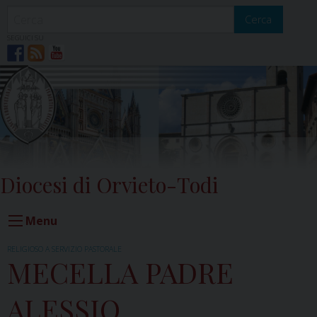
Skip
to
Cerca
content
SEGUICI SU
Diocesi di Orvieto-Todi
Menu
RELIGIOSO A SERVIZIO PASTORALE
MECELLA PADRE
ALESSIO