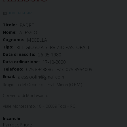
30 DICEMBRE 2023
Titolo:
PADRE
Nome:
ALESSIO
Cognome:
MECELLA
Tipo:
RELIGIOSO A SERVIZIO PASTORALE
Data di nascita:
26-05-1980
Data ordinazione:
17-10-2020
Telefono:
075 8948886 - Fax: 075 8954009
Email:
alessioofm@gmail.com
Religioso dell’Ordine dei Frati Minori (O.F.M.)
Convento di Montesanto
Viale Montesanto, 18 – 06059 Todi – PG
Incarichi
Parroco
Priore