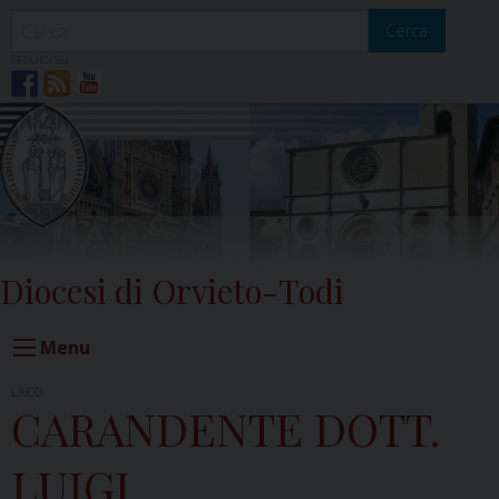
Skip
to
Cerca
content
SEGUICI SU
Diocesi di Orvieto-Todi
Menu
LAICO
CARANDENTE DOTT.
LUIGI