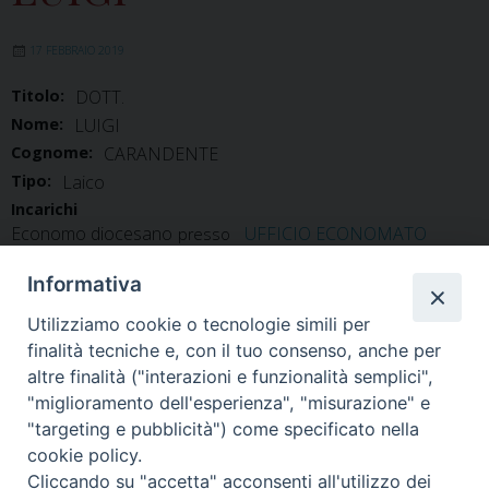
17 FEBBRAIO 2019
Titolo:
DOTT.
Nome:
LUIGI
Cognome:
CARANDENTE
Tipo:
Laico
Incarichi
Economo diocesano
UFFICIO ECONOMATO
presso
Informativa
Utilizziamo cookie o tecnologie simili per
finalità tecniche e, con il tuo consenso, anche per
altre finalità ("interazioni e funzionalità semplici",
"miglioramento dell'esperienza", "misurazione" e
Home
Il Vescovo
Diocesi
Pastorale
Liturgia
"targeting e pubblicità") come specificato nella
Beni Culturali
Caritas
Cammino sinodale
Com. Sociali
cookie policy.
Modulistica
Casa dioc. di Spagliagrano
Webmail
Cliccando su "accetta" acconsenti all'utilizzo dei