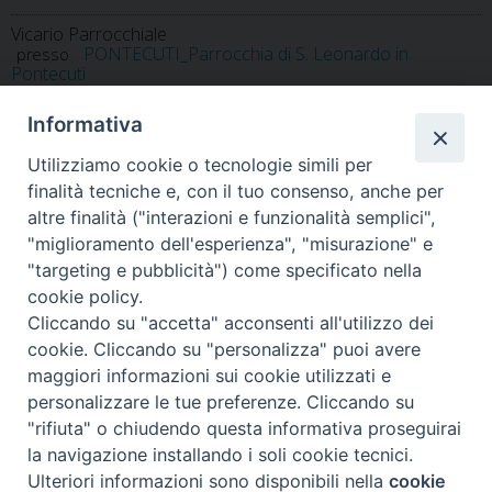
Vicario Parrocchiale
PONTECUTI_Parrocchia di S. Leonardo in
presso
Pontecuti
Informativa
Utilizziamo cookie o tecnologie simili per
finalità tecniche e, con il tuo consenso, anche per
altre finalità ("interazioni e funzionalità semplici",
"miglioramento dell'esperienza", "misurazione" e
Home
Il Vescovo
Diocesi
Pastorale
Liturgia
"targeting e pubblicità") come specificato nella
Beni Culturali
Caritas
Cammino sinodale
Com. Sociali
cookie policy.
Modulistica
Casa dioc. di Spagliagrano
Webmail
Cliccando su "accetta" acconsenti all'utilizzo dei
cookie. Cliccando su "personalizza" puoi avere
maggiori informazioni sui cookie utilizzati e
personalizzare le tue preferenze. Cliccando su
"rifiuta" o chiudendo questa informativa proseguirai
2025 copyright
la navigazione installando i soli cookie tecnici.
Diocesi di Orvieto – Todi
Ulteriori informazioni sono disponibili nella
cookie
Preferenze Cookie