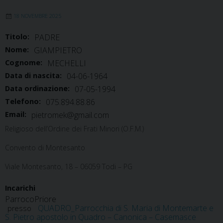
18 NOVEMBRE 2025
Titolo:
PADRE
Nome:
GIAMPIETRO
Cognome:
MECHELLI
Data di nascita:
04-06-1964
Data ordinazione:
07-05-1994
Telefono:
075.894.88.86
Email:
pietromek@gmail.com
Religioso dell’Ordine dei Frati Minori (O.F.M.)
Convento di Montesanto
Viale Montesanto, 18 – 06059 Todi – PG
Incarichi
Parroco
Priore
QUADRO_Parrocchia di S. Maria di Montemarte e
presso
S. Pietro apostolo in Quadro – Canonica – Casemasce