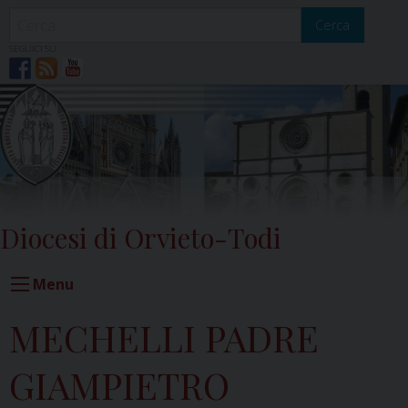
Skip
to
Cerca
content
SEGUICI SU
Diocesi di Orvieto-Todi
Menu
MECHELLI PADRE
GIAMPIETRO