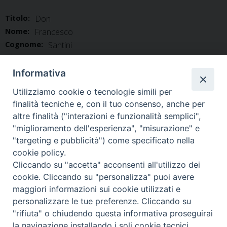
Titolo:
Don
Nome:
Francesco
Cognome:
Santini
Tipo:
Sacerdote extradiocesano
Informativa
Utilizziamo cookie o tecnologie simili per
finalità tecniche e, con il tuo consenso, anche per
altre finalità ("interazioni e funzionalità semplici",
"miglioramento dell'esperienza", "misurazione" e
Home
Il Vescovo
Diocesi
Pastorale
Liturgia
"targeting e pubblicità") come specificato nella
Beni Culturali
Caritas
Cammino sinodale
Com. Sociali
cookie policy.
Modulistica
Casa dioc. di Spagliagrano
Webmail
Cliccando su "accetta" acconsenti all'utilizzo dei
cookie. Cliccando su "personalizza" puoi avere
maggiori informazioni sui cookie utilizzati e
personalizzare le tue preferenze. Cliccando su
"rifiuta" o chiudendo questa informativa proseguirai
2025 copyright
la navigazione installando i soli cookie tecnici.