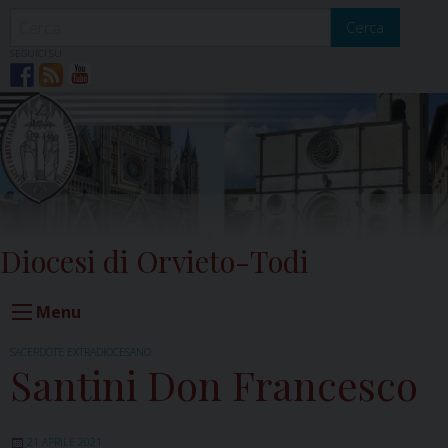
Skip
to
Cerca
content
SEGUICI SU
Diocesi di Orvieto-Todi
Menu
SACERDOTE EXTRADIOCESANO
Santini Don Francesco
21 APRILE 2021