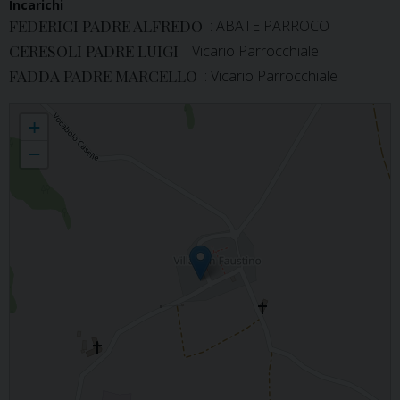
Incarichi
FEDERICI PADRE ALFREDO
: ABATE PARROCO
CERESOLI PADRE LUIGI
: Vicario Parrocchiale
FADDA PADRE MARCELLO
: Vicario Parrocchiale
VILLA SAN FAUSTINO_Santi Giovanni Evangelista e Faustino in Villa San
+
Faustino - Montignano
−