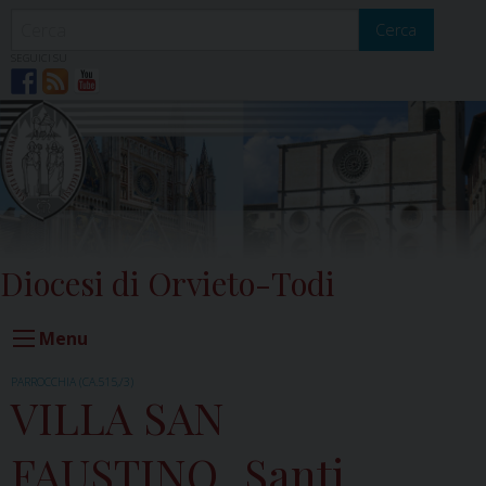
Skip
to
Cerca
content
SEGUICI SU
Diocesi di Orvieto-Todi
Menu
PARROCCHIA (CA.515,/3)
VILLA SAN
FAUSTINO_Santi