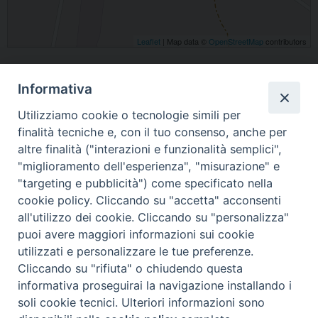
Leaflet
| Map data ©
OpenStreetMap
contributors
Italia
Informativa
Utilizziamo cookie o tecnologie simili per
finalità tecniche e, con il tuo consenso, anche per
altre finalità ("interazioni e funzionalità semplici",
"miglioramento dell'esperienza", "misurazione" e
"targeting e pubblicità") come specificato nella
Home
Il Vescovo
Diocesi
Pastorale
Liturgia
cookie policy.
Cliccando su "accetta" acconsenti
Beni Culturali
Caritas
Cammino sinodale
Com. Sociali
all'utilizzo dei cookie. Cliccando su "personalizza"
Modulistica
Casa dioc. di Spagliagrano
Webmail
puoi avere maggiori informazioni sui cookie
utilizzati e personalizzare le tue preferenze.
Cliccando su "rifiuta" o chiudendo questa
informativa proseguirai la navigazione installando i
soli cookie tecnici. Ulteriori informazioni sono
2025 copyright
Diocesi di Orvieto – Todi