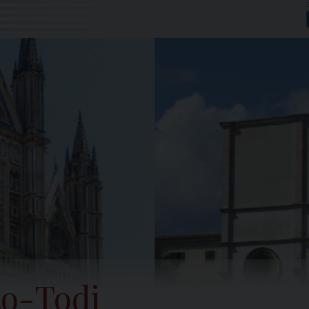
to-Todi