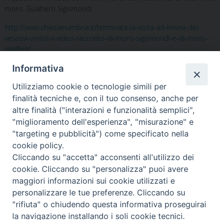
mons. Gualtiero Sigismondi:
http://www.chiesainumbria.it/terminata-la-visita-ad-limina-dei-
vescovi-umbri-il-video-racconto-di-mons-sigismondi-e-di-mons-
maffeis/
Informativa
Utilizziamo cookie o tecnologie simili per
finalità tecniche e, con il tuo consenso, anche per
altre finalità ("interazioni e funzionalità semplici",
"miglioramento dell'esperienza", "misurazione" e
Home
Il Vescovo
Diocesi
Pastorale
Liturgia
"targeting e pubblicità") come specificato nella
Beni Culturali
Caritas
Cammino sinodale
Com. Sociali
cookie policy.
Modulistica
Casa dioc. di Spagliagrano
Webmail
Cliccando su "accetta" acconsenti all'utilizzo dei
cookie. Cliccando su "personalizza" puoi avere
maggiori informazioni sui cookie utilizzati e
personalizzare le tue preferenze. Cliccando su
"rifiuta" o chiudendo questa informativa proseguirai
2025 copyright
la navigazione installando i soli cookie tecnici.
Diocesi di Orvieto – Todi