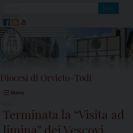
Skip
to
Cerca
content
SEGUICI SU
Diocesi di Orvieto-Todi
Menu
NEWS
Terminata la “Visita ad
limina” dei Vescovi