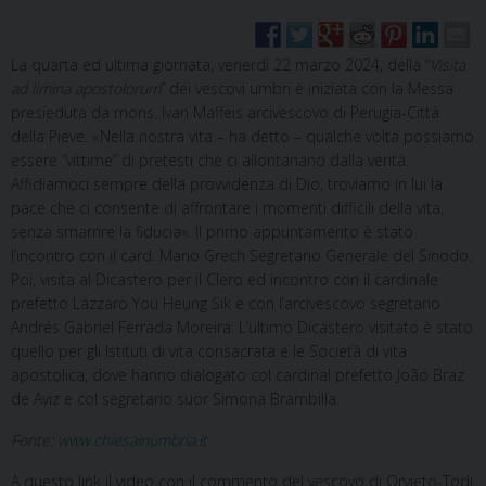
La quarta ed ultima giornata, venerdì 22 marzo 2024, della “
Visita
ad limina apostolorum
” dei vescovi umbri è iniziata con la Messa
presieduta da mons. Ivan Maffeis arcivescovo di Perugia-Città
della Pieve. «Nella nostra vita – ha detto – qualche volta possiamo
essere “vittime” di pretesti che ci allontanano dalla verità.
Affidiamoci sempre della provvidenza di Dio, troviamo in lui la
pace che ci consente di affrontare i momenti difficili della vita,
senza smarrire la fiducia». Il primo appuntamento è stato
l’incontro con il card. Mario Grech Segretario Generale del Sinodo.
Poi, visita al Dicastero per il Clero ed incontro con il cardinale
prefetto Lazzaro You Heung Sik e con l’arcivescovo segretario
Andrés Gabriel Ferrada Moreira. L’ultimo Dicastero visitato è stato
quello per gli Istituti di vita consacrata e le Società di vita
apostolica, dove hanno dialogato col cardinal prefetto João Braz
de Aviz e col segretario suor Simona Brambilla.
Fonte:
www.chiesainumbria.it
A questo link il video con il commento del vescovo di Orvieto-Todi