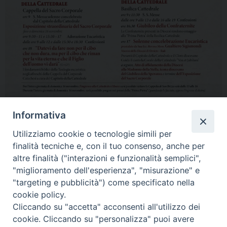
Informativa
Utilizziamo cookie o tecnologie simili per
finalità tecniche e, con il tuo consenso, anche per
altre finalità ("interazioni e funzionalità semplici",
"miglioramento dell'esperienza", "misurazione" e
Home
Il Vescovo
Diocesi
Pastorale
Liturgia
"targeting e pubblicità") come specificato nella
Beni Culturali
Caritas
Cammino sinodale
Com. Sociali
cookie policy.
Modulistica
Casa dioc. di Spagliagrano
Webmail
Cliccando su "accetta" acconsenti all'utilizzo dei
cookie. Cliccando su "personalizza" puoi avere