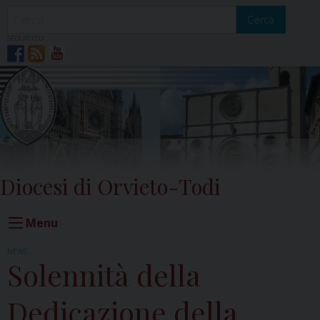
Skip
to
Cerca
content
SEGUICI SU
Diocesi di Orvieto-Todi
Menu
NEWS
Solennità della
Dedicazione della