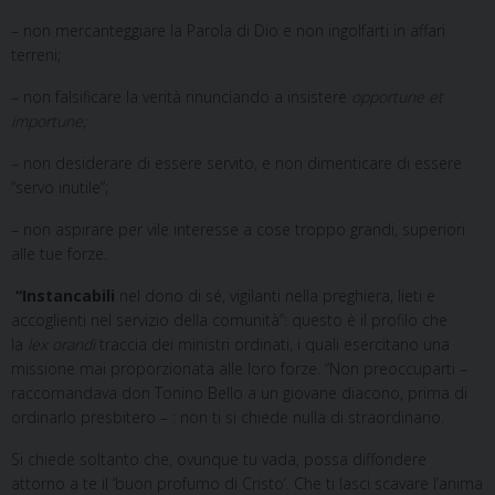
– non mercanteggiare la Parola di Dio e non ingolfarti in affari
terreni;
– non falsificare la verità rinunciando a insistere
opportune et
importune;
– non desiderare di essere servito, e non dimenticare di essere
“servo inutile”;
– non aspirare per vile interesse a cose troppo grandi, superiori
alle tue forze.
“Instancabili
nel dono di sé, vigilanti nella preghiera, lieti e
accoglienti nel servizio della comunità”: questo è il profilo che
la
lex orandi
traccia dei ministri ordinati, i quali esercitano una
missione mai proporzionata alle loro forze. “Non preoccuparti –
raccomandava don Tonino Bello a un giovane diacono, prima di
ordinarlo presbitero – : non ti si chiede nulla di straordinario.
Si chiede soltanto che, ovunque tu vada, possa diffondere
attorno a te il ‘buon profumo di Cristo’. Che ti lasci scavare l’anima