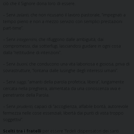
ciò che il Signore dona loro di essere.
– Servi
zelanti,
che non ricusano il lavoro pastorale, “impegnati a
tempo pieno e non a mezzo servizio con semplici prestazioni
part-time”.
– Servi
integerrimi,
che rifuggono dalle ambiguità, dai
compromessi, dai sotterfugi, lasciandosi guidare in ogni cosa
dalla “rettitudine di intenzioni”.
– Servi
buoni,
che conducono una vita laboriosa e gioiosa, priva di
sovrastrutture, “lontana dalle lusinghe degli interessi umani”.
– Servi
saggi,
“amanti della parola profetica, libera”, lungamente
cercata nella preghiera, alimentata da una conoscenza viva e
penetrante della Parola.
– Servi
prudenti,
capaci di “accoglienza, affabile bontà, autorevole
fermezza nelle cose essenziali, libertà dai punti di vista troppo
soggettivi”.
Scelti tra i fratelli
per essere “fedeli dispensatori dei santi