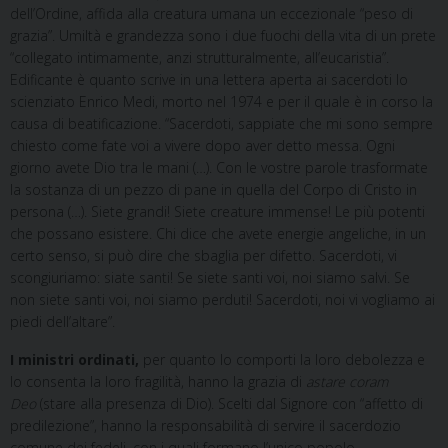
dell’Ordine, affida alla creatura umana un eccezionale “peso di
grazia”. Umiltà e grandezza sono i due fuochi della vita di un prete
“collegato intimamente, anzi strutturalmente, all’eucaristia”.
Edificante è quanto scrive in una lettera aperta ai sacerdoti lo
scienziato Enrico Medi, morto nel 1974 e per il quale è in corso la
causa di beatificazione. “Sacerdoti, sappiate che mi sono sempre
chiesto come fate voi a vivere dopo aver detto messa. Ogni
giorno avete Dio tra le mani (…). Con le vostre parole trasformate
la sostanza di un pezzo di pane in quella del Corpo di Cristo in
persona (…). Siete grandi! Siete creature immense! Le più potenti
che possano esistere. Chi dice che avete energie angeliche, in un
certo senso, si può dire che sbaglia per difetto. Sacerdoti, vi
scongiuriamo: siate santi! Se siete santi voi, noi siamo salvi. Se
non siete santi voi, noi siamo perduti! Sacerdoti, noi vi vogliamo ai
piedi dell’altare”.
I ministri ordinati,
per quanto lo comporti la loro debolezza e
lo consenta la loro fragilità, hanno la grazia di
astare coram
Deo
(stare alla presenza di Dio). Scelti dal Signore con “affetto di
predilezione”, hanno la responsabilità di servire il sacerdozio
comune dei fedeli, con i quali formano l’unico popolo