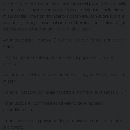
misteri”, i presbiteri sono “servi premurosi del popolo di Dio” nella
misura in cui si accreditano come “peccatori fiduciosi nella divina
misericordia”, che non rinunciano a osservare, con cuore libero e
ardente, gli impegni assunti il giorno dell’ordinazione. Tali impegni
si possono declinare in una sorta di decalogo:
– non trascurare il dono di Dio che è in te per l’imposizione delle
mani;
– vigila diligentemente su te stesso e sul popolo di Dio a te
affidato;
– ricordati di celebrare assiduamente la liturgia delle ore e i sacri
misteri;
– onora il vescovo con filiale rispetto e “non fare nulla senza di lui”;
– non uccidere i confratelli con il veleno delle labbra o
dell’indifferenza;
– non soddisfare la passione del clericalismo e non cedere alle
sue opere;