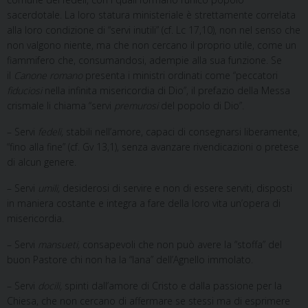
sacerdotale. La loro statura ministeriale è strettamente correlata
alla loro condizione di “servi inutili” (cf. Lc 17,10), non nel senso che
non valgono niente, ma che non cercano il proprio utile, come un
fiammifero che, consumandosi, adempie alla sua funzione. Se
il
Canone romano
presenta i ministri ordinati come “peccatori
fiduciosi
nella infinita misericordia di Dio”, il prefazio della Messa
crismale li chiama “servi
premurosi
del popolo di Dio”.
– Servi
fedeli,
stabili nell’amore, capaci di consegnarsi liberamente,
“fino alla fine” (cf. Gv 13,1), senza avanzare rivendicazioni o pretese
di alcun genere.
– Servi
umili,
desiderosi di servire e non di essere serviti, disposti
in maniera costante e integra a fare della loro vita un’opera di
misericordia.
– Servi
mansueti,
consapevoli che non può avere la “stoffa” del
buon Pastore chi non ha la “lana” dell’Agnello immolato.
– Servi
docili,
spinti dall’amore di Cristo e dalla passione per la
Chiesa, che non cercano di affermare se stessi ma di esprimere