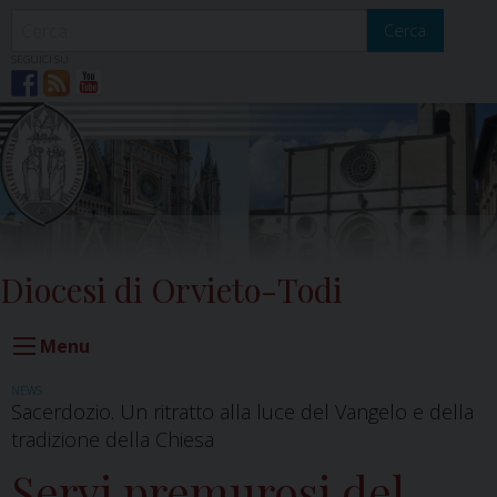
Skip
to
Cerca
content
SEGUICI SU
Diocesi di Orvieto-Todi
Menu
NEWS
Sacerdozio. Un ritratto alla luce del Vangelo e della
tradizione della Chiesa
Servi premurosi del