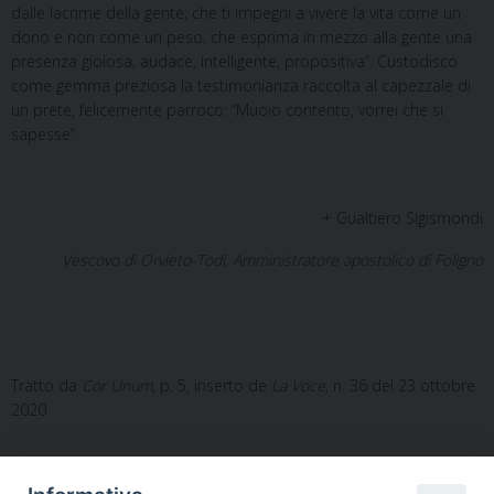
dalle lacrime della gente; che ti impegni a vivere la vita come un
dono e non come un peso; che esprima in mezzo alla gente una
presenza gioiosa, audace, intelligente, propositiva”. Custodisco
come gemma preziosa la testimonianza raccolta al capezzale di
un prete, felicemente parroco: “Muoio contento, vorrei che si
sapesse”.
+ Gualtiero Sigismondi
Vescovo di Orvieto-Todi, Amministratore apostolico di Foligno
Tratto da
Cor Unum
, p. 5, inserto de
La Voce
, n. 36 del 23 ottobre
2020