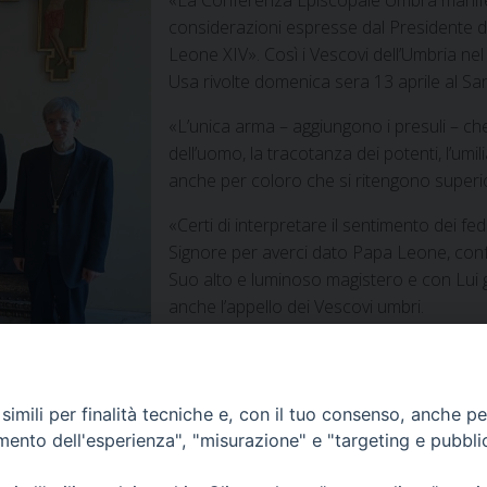
considerazioni espresse dal Presidente deg
Leone XIV». Così i Vescovi dell’Umbria ne
Usa rivolte domenica sera 13 aprile al Sa
«L’unica arma – aggiungono i presuli – che
dell’uomo, la tracotanza dei potenti, l’umi
anche per coloro che si ritengono superiori
«Certi di interpretare il sentimento dei fe
Signore per averci dato Papa Leone, conf
Suo alto e luminoso magistero e con Lui gr
anche l’appello dei Vescovi umbri.
imili per finalità tecniche e, con il tuo consenso, anche per 
amento dell'esperienza", "misurazione" e "targeting e pubbli