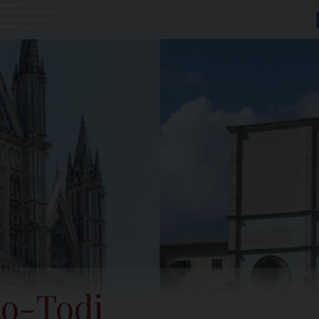
to-Todi