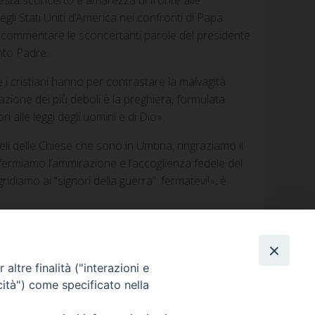
li Stati Uniti d’America nei confronti di Papa
l commentare le sconcertanti parole del presidente
nto Padre.
 i cristiani hanno per contrastare la malvagità
liazione dei più deboli è la preghiera, formulata
 alle leggi degli uomini e di Dio».
deli delle Chiese che sono in Umbria, ringraziamo il
ermiamo l’ammirazione e l’accoglienza fedele del
idiamo ai “signori della guerra”: fermatevi!», è
altre finalità ("interazioni e
cità") come specificato nella