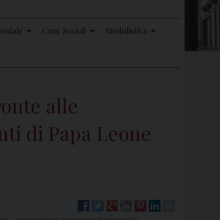
nodale
Com. Sociali
Modulistica
onte alle
nti di Papa Leone
ta sconcerto e amarezza di fronte alle