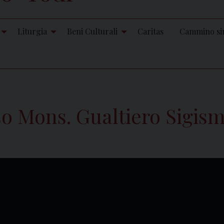
Liturgia
Beni Culturali
Caritas
Cammino si
o Mons. Gualtiero Sigis