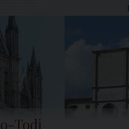
to-Todi