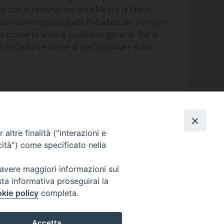
lito che le celebrazioni della Messa di Prima
e dal tempo pasquale fino all’estate – vengano
 consentiranno le condizioni generali. Per le
ifestazioni esterne di pietà popolare solite
altre finalità ("interazioni e
cità") come specificato nella
 avere maggiori informazioni sui
sta informativa proseguirai la
kie policy
completa.
i
Caritas
Cammino sinodale
Com. Sociali
Modulistica
Accetta