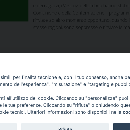
e dei ragazzi, i Vescovi dell’Umbria hanno stabi
Comunione e della Confermazione – programmat
rinviate ad altro momento opportuno, quando lo
stesse ragioni, sono soppresse o rinviate le man
imili per finalità tecniche e, con il tuo consenso, anche per 
amento dell'esperienza", "misurazione" e "targeting e pubbli
i all'utilizzo dei cookie. Cliccando su "personalizza" puoi
re le tue preferenze. Cliccando su "rifiuta" o chiudendo que
okie tecnici. Ulteriori informazioni sono disponibili nella
coo
Home
Il Vescovo
Diocesi
Pastorale
Liturgia
Beni Cultural
Casa dioc. di Spagliagrano
Webmail
Rifiuta