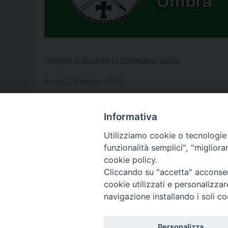
compiersi durante la Settimana Santa.
Assisi, 28 marzo 2020.
+ Renato Boccardo
Arcivescovo di Spoleto-Norcia
Informativa
Presidente della Conferenza Episcopale Umbra
Utilizziamo cookie o tecnologie s
funzionalità semplici", "miglior
cookie policy.
Cliccando su "accetta" acconsent
cookie utilizzati e personalizza
navigazione installando i soli co
2025 copyright
Personalizza