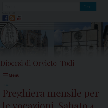
Skip
to
Cerca
content
SEGUICI SU
Diocesi di Orvieto-Todi
Menu
NEWS
Preghiera mensile per
le vocazioni. Sabato 4