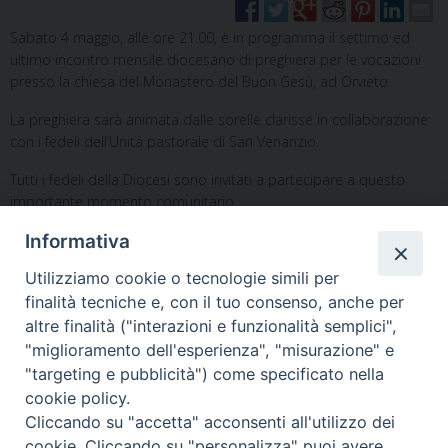
Sabato 4 maggio, alle ore 21.00, è in programma il settimo ed
ultimo incontro mensile diocesano di preghiera per le vocazioni
presso la chiesa del Monastero del Buon Gesù, ad Orvieto.
La preghiera sarà animata dalle sorelle clarisse in collaborazione
con i fedeli dell’Unità pastorale di San Venanzio.
Tutti i fedeli della Diocesi sono invitati a partecipare a questo
importante momento comunitario.
Informativa
Utilizziamo cookie o tecnologie simili per
finalità tecniche e, con il tuo consenso, anche per
altre finalità ("interazioni e funzionalità semplici",
"miglioramento dell'esperienza", "misurazione" e
Home
Il Vescovo
Diocesi
Pastorale
Liturgia
"targeting e pubblicità") come specificato nella
Beni Culturali
Caritas
Cammino sinodale
Com. Sociali
cookie policy.
Modulistica
Casa dioc. di Spagliagrano
Webmail
Cliccando su "accetta" acconsenti all'utilizzo dei
cookie. Cliccando su "personalizza" puoi avere