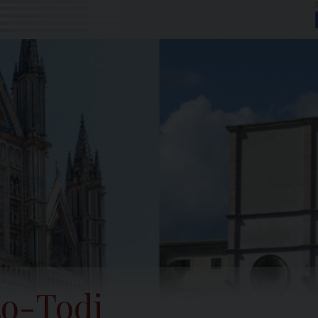
to-Todi