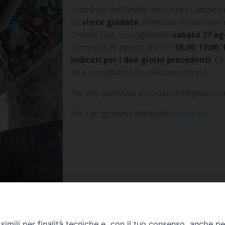
contributo dell’8xMille alla Chiesa Cattolic
Le
visite guidate
, effettuate da volontari d
Orvieto-Todi, si svolgeranno
sabato 27 ag
domenica 28 agosto alle ore
16:30
,
17:00
,
indicati per i due giorni precedenti
. Gl
ed è consigliato l’uso della mascherina.
Per info: pietrevive.associazione@gmail.co
Per il programma dettagliato
clicca qui
.
imili per finalità tecniche e, con il tuo consenso, anche per 