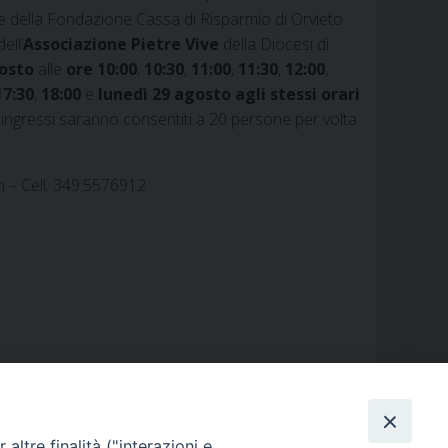
a e della Fondazione Cassa di Risparmio di Orvieto.
ell’
Associazione Pietre Vive
della Diocesi di
osto
alle
ore 10:00
,
10:30
,
11:00
,
11:30
,
12:00
,
17:30
,
18:00
e
lunedì 29 agosto
agli stessi orari
i ingressi saranno consentiti a 20 persone per volta
m – Cell. 349.5576912
altre finalità ("interazioni e