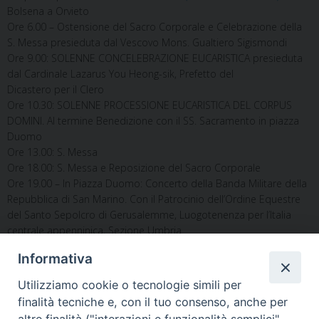
Bolsena a Orvieto
Ore 6.00 – Ostensione del Sacro Corporale e Celebrazione della
S. Messa presieduta dal Vescovo Mons. Gualtiero Sigismondi
Ore 9.00: SOLENNE CONCELEBRAZIONE EUCARISTICA presieduta
dal Cardinale Lazarus You Heong-sik, Prefetto del
Dicastero per il Clero
Ore 10.30: SOLENNE PROCESSIONE EUCARISTICA DEL CORPUS
DOMINI. Al termine Benedizione con il SS. Sacramento in piazza
Duomo
Ore 13.00: S. Messa
Ore 18.00: S. Messa e Reposizione del Sacro Corporale
Ore 19.00 – In Piazza Duomo: Concerto della Banda Militare della
Repubblica di San Marino. Con il Patrocinio dell’Ordine Equestre
del Santo Sepolcro di Gerusalemme, Luogotenenza per l’Italia
centrale appenninica, Sezione Umbria
Informativa
Utilizziamo cookie o tecnologie simili per
finalità tecniche e, con il tuo consenso, anche per