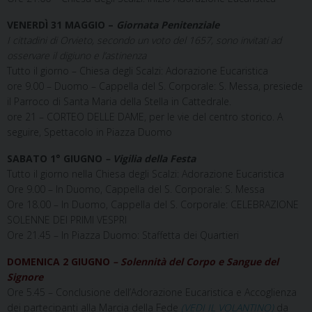
VENERD
Ì
31 MAGGIO –
Giornata Penitenziale
I cittadini di Orvieto, secondo un voto del 1657, sono invitati ad
osservare il digiuno e l’astinenza
Tutto il giorno – Chiesa degli Scalzi: Adorazione Eucaristica
ore 9.00 – Duomo – Cappella del S. Corporale: S. Messa, presiede
il Parroco di Santa Maria della Stella in Cattedrale.
ore 21 – CORTEO DELLE DAME, per le vie del centro storico. A
seguire, Spettacolo in Piazza Duomo
SABATO 1° GIUGNO
– Vigilia della Festa
Tutto il giorno nella Chiesa degli Scalzi: Adorazione Eucaristica
Ore 9.00 – In Duomo, Cappella del S. Corporale: S. Messa
Ore 18.00 – In Duomo, Cappella del S. Corporale: CELEBRAZIONE
SOLENNE DEI PRIMI VESPRI
Ore 21.45 – In Piazza Duomo: Staffetta dei Quartieri
DOMENICA 2 GIUGNO
– Solennità del Corpo e Sangue del
Signore
Ore 5.45 – Conclusione dell’Adorazione Eucaristica e Accoglienza
dei partecipanti alla Marcia della Fede
(VEDI IL VOLANTINO)
da