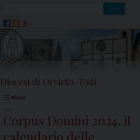
Skip
to
Cerca
content
SEGUICI SU
Diocesi di Orvieto-Todi
Menu
NEWS
Corpus Domini 2024, il
calendario delle