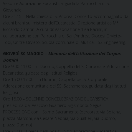
Vespri e Adorazione Eucaristica; guida la Parrocchia di S.
Giovenale
Ore 21.15 – Nella chiesa di S. Andrea: Concerto accompagnato da
alcuni brani sul mistero dell’Eucarestia. Direzione artistica M°
Riccardo Cambri. A cura di: Associazione “Lea Pacini”, in
collaborazione con Parrocchia di Sant’Andrea, Diocesi Orvieto-
Todi, Unitre Orvieto, Scuola comunale di Musica, TS2 Engineering.
GIOVED
Ì
30 MAGGIO
– Memoria dell’Istituzione del Corpus
Domini
Ore 9.00-11.00 – In Duomo, Cappella del S. Corporale: Adorazione
Eucaristica, guidata dagli Istituti Religiosi
Ore 15.00-17.00 – In Duomo, Cappella del S. Corporale:
Adorazione comunitaria del SS. Sacramento, guidata dagli Istituti
Religiosi
Ore 18.00 – SOLENNE CONCELEBRAZIONE EUCARISTICA
presieduta dal Vescovo Gualtiero Sigismondi. Segue
PROCESSIONE con il Ss.mo Sacramento (percorso: via Soliana,
piazza Marconi, via Cesare Nebbia, via Gualtieri, via Duomo,
piazza Duomo)
Ore 21.00 – Chiesa degli Scalzi: Inizio Adorazione Eucaristica