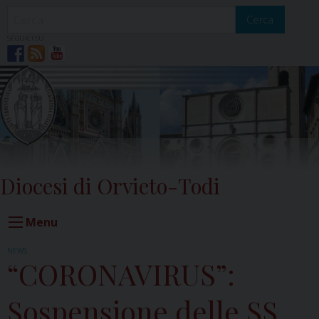
Skip
to
Cerca
content
SEGUICI SU
Diocesi di Orvieto-Todi
Menu
NEWS
“CORONAVIRUS”:
Sospensione delle SS.