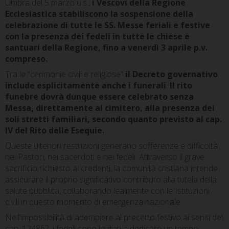
Umbra del 5 marzo u.s.,
i Vescovi della Regione
Ecclesiastica stabiliscono la sospensione della
celebrazione di tutte le SS. Messe feriali e festive
con la presenza dei fedeli in tutte le chiese e
santuari della Regione, fino a venerdì 3 aprile p.v.
compreso.
Tra le “cerimonie civili e religiose”
il Decreto governativo
include esplicitamente anche i funerali
.
Il rito
funebre dovrà dunque essere celebrato senza
Messa, direttamente al cimitero, alla presenza dei
soli stretti familiari, secondo quanto previsto al cap.
IV del Rito delle Esequie.
Queste ulteriori restrizioni generano sofferenze e difficoltà
nei Pastori, nei sacerdoti e nei fedeli. Attraverso il grave
sacrificio richiesto ai credenti, la comunità cristiana intende
assicurare il proprio significativo contributo alla tutela della
salute pubblica, collaborando lealmente con le Istituzioni
civili in questo momento di emergenza nazionale.
Nell’impossibilità di adempiere al precetto festivo ai sensi del
can. 1248§2, i fedeli sono invitati a dedicare un tempo