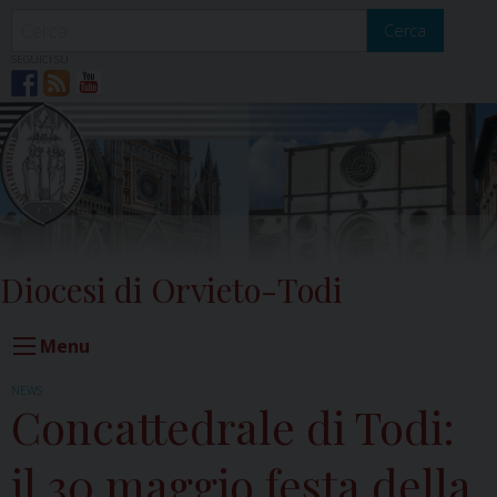
Skip
to
Cerca
content
SEGUICI SU
Diocesi di Orvieto-Todi
Menu
NEWS
Concattedrale di Todi:
il 30 maggio festa della