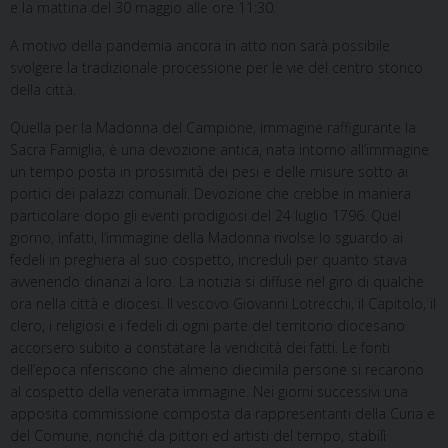
e la mattina del 30 maggio alle ore 11:30.
A motivo della pandemia ancora in atto non sarà possibile
svolgere la tradizionale processione per le vie del centro storico
della città.
Quella per la Madonna del
Campione
, immagine raffigurante la
Sacra Famiglia, è una devozione antica, nata intorno all’immagine
un tempo posta in prossimità dei pesi e delle misure sotto ai
portici dei palazzi comunali. Devozione che crebbe in maniera
particolare dopo gli eventi prodigiosi del 24 luglio 1796. Quel
giorno, infatti, l’immagine della Madonna rivolse lo sguardo ai
fedeli in preghiera al suo cospetto, increduli per quanto stava
avvenendo dinanzi a loro. La notizia si diffuse nel giro di qualche
ora nella città e diocesi. Il vescovo Giovanni Lotrecchi, il Capitolo, il
clero, i religiosi e i fedeli di ogni parte del territorio diocesano
accorsero subito a constatare la veridicità dei fatti. Le fonti
dell’epoca riferiscono che almeno diecimila persone si recarono
al cospetto della venerata immagine. Nei giorni successivi una
apposita commissione composta da rappresentanti della Curia e
del Comune, nonché da pittori ed artisti del tempo, stabilì