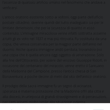
l’assenza di qualsiasi artificio umano nel fenomeno che andava a
verificarsi.
L’antico oratorio esistente sotto ai voltoni, oggi parte dell’ufficio
postale cittadino, divenne quindi del tutto inadeguato sia per le
limitate dimensioni, che per la sicurezza di quanto in esso
contenuto. L’immagine miracolosa venne infatti sottratta assieme
a tutti gli ex voto nel 1837 e mai più ritrovata. Fu sostituita da una
copia, che veniva conservata per la maggior parte dell’anno nel
duomo. Anche questa immagine andò perduta, trovandosi poi
una copia che è quella ancora oggi oggetto di venerazione. Solo
alla fine dell’Ottocento, per volere del vescovo Giuseppe Ridolfi, in
occasione del centenario del miracolo, venne eretto il Santuario
della Madonna del
Campione
, presso l’antica chiesa di San
Bonaventura, a poche decine di metri dal sito dell’antico oratorio.
Il prodigio della sacra immagine fu un segno di vicinanza,
speranza e materna protezione che la Madonna offrì alla città e
alla diocesi, in un’epoca di grandi stravolgimenti e di persecuzioni,
per certi aspetti molto simile alla situazione odierna.