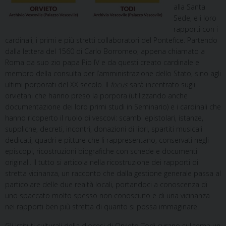
alla Santa
Sede, e i loro
rapporti con i
cardinali, i primi e più stretti collaboratori del Pontefice. Partendo
dalla lettera del 1560 di Carlo Borromeo, appena chiamato a
Roma da suo zio papa Pio IV e da questi creato cardinale e
membro della consulta per l’amministrazione dello Stato, sino agli
ultimi porporati del XX secolo. Il
focus
sarà incentrato sugli
orvietani che hanno preso la porpora (utilizzando anche
documentazione dei loro primi studi in Seminario) e i cardinali che
hanno ricoperto il ruolo di vescovi: scambi epistolari, istanze,
suppliche, decreti, incontri, donazioni di libri, spartiti musicali
dedicati, quadri e pitture che li rappresentano, conservati negli
episcopi, ricostruzioni biografiche con schede e documenti
originali. Il tutto si articola nella ricostruzione dei rapporti di
stretta vicinanza, un racconto che dalla gestione generale passa al
particolare delle due realtà locali, portandoci a conoscenza di
uno spaccato molto spesso non conosciuto e di una vicinanza
nei rapporti ben più stretta di quanto si possa immaginare.
Gli istituti culturali della diocesi di Orvieto-Todi curano sul tema un