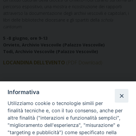
percorso espositivo, una mostra e ricostruzione dei rapporti
attraverso la documentazione degli archivi vescovili e capitolari, i
libri delle biblioteche diocesane e gli spartiti della
schola
cantorum
.
5 -8 giugno, ore 9-13
Orvieto, Archivio Vescovile (Palazzo Vescovile)
Todi, Archivio Vescovile (Palazzo Vescovile)
LOCANDINA DELL’EVENTO
(PDF Download)
Informativa
Utilizziamo cookie o tecnologie simili per
finalità tecniche e, con il tuo consenso, anche per
altre finalità ("interazioni e funzionalità semplici",
"miglioramento dell'esperienza", "misurazione" e
Home
Il Vescovo
Diocesi
Pastorale
Liturgia
"targeting e pubblicità") come specificato nella