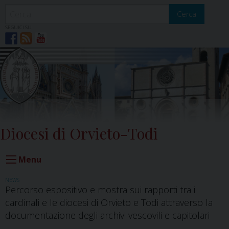
Skip
to
Cerca
content
SEGUICI SU
Diocesi di Orvieto-Todi
Menu
NEWS
Percorso espositivo e mostra sui rapporti tra i
cardinali e le diocesi di Orvieto e Todi attraverso la
documentazione degli archivi vescovili e capitolari