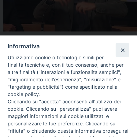
Informativa
Utilizziamo cookie o tecnologie simili per
« Pagina precedente
18
finalità tecniche e, con il tuo consenso, anche per
altre finalità ("interazioni e funzionalità semplici",
"miglioramento dell'esperienza", "misurazione" e
Home
Il Vescovo
Diocesi
Pastorale
Liturgia
"targeting e pubblicità") come specificato nella
Beni Culturali
Caritas
Cammino sinodale
Com. Sociali
cookie policy.
Modulistica
Casa dioc. di Spagliagrano
Webmail
Cliccando su "accetta" acconsenti all'utilizzo dei
cookie. Cliccando su "personalizza" puoi avere
maggiori informazioni sui cookie utilizzati e
personalizzare le tue preferenze. Cliccando su
"rifiuta" o chiudendo questa informativa proseguirai
2025 copyright