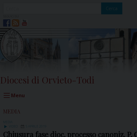
Skip
to
Cerca
content
SEGUICI SU
Diocesi di Orvieto-Todi
Menu
MEDIA
MEDIA
VIDEO
5 APRILE 2019
Chiusura fase dioc. processo canoniz. P. 