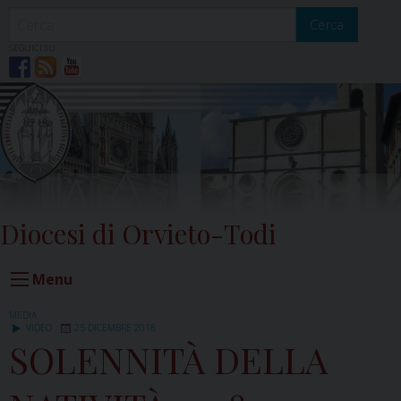
Skip
to
Cerca
content
SEGUICI SU
Diocesi di Orvieto-Todi
Menu
MEDIA
VIDEO
25 DICEMBRE 2018
SOLENNITÀ DELLA