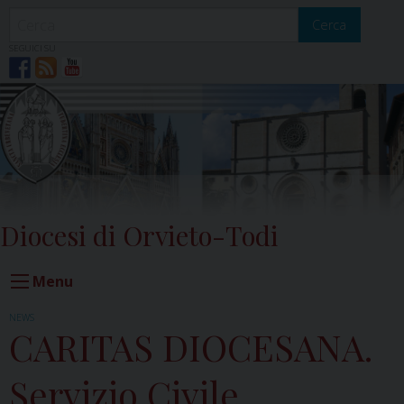
Skip
to
Cerca
content
SEGUICI SU
Diocesi di Orvieto-Todi
Menu
NEWS
CARITAS DIOCESANA.
Servizio Civile