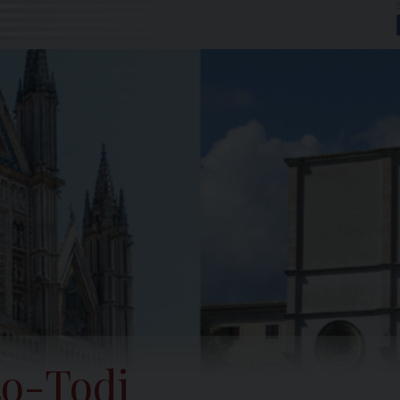
to-Todi