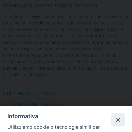
Ettiswill, Lugano, Santarem e Segovia, per l’Europa.
“Si parlerà – si legge in una nota – delle ricadute che il miracolo ha
avuto nell’animo delle persone (credenti o meno) e nella società.
Si racconterà di come il miracolo viene vissuto oggi in un’epoca
convissuta con il Covid e macchiata da guerre fratricide, ma
vedremo anche come la pietà popolare, nata intorno al miracolo,
sia fonte e ispirazione per la nuova evangelizzazione”.
Insieme al convegno verrà riproposta la mostra sui miracoli
eucaristici ideata dal giovane beato Carlo Acutis utilizzando i
pannelli illustrativi preparati dalla Editrice Shalom. La mostra sarà
visitabile fino al 20 giugno.
IL DEPLIANT DEL CONVEGNO
LA LOCANDINA DELLA MOSTRA
Informativa
Utilizziamo cookie o tecnologie simili per