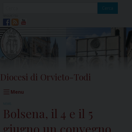
Skip
to
Cerca
content
SEGUICI SU
Diocesi di Orvieto-Todi
Menu
NEWS
Bolsena, il 4 e il 5
giugno un convegno