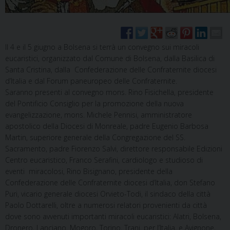
Il 4 e il 5 giugno a Bolsena si terrà un convegno sui miracoli
eucaristici, organizzato dal Comune di Bolsena, dalla Basilica di
Santa Cristina, dalla Confederazione delle Confraternite diocesi
d’Italia e dal Forum paneuropeo delle Confraternite.
Saranno presenti al convegno mons. Rino Fisichella, presidente
del Pontificio Consiglio per la promozione della nuova
evangelizzazione, mons. Michele Pennisi, amministratore
apostolico della Diocesi di Monreale, padre Eugenio Barbosa
Martin, superiore generale della Congregazione del SS.
Sacramento, padre Fiorenzo Salvi, direttore responsabile Edizioni
Centro eucaristico, Franco Serafini, cardiologo e studioso di
eventi miracolosi, Rino Bisignano, presidente della
Confederazione delle Confraternite diocesi d’Italia, don Stefano
Puri, vicario generale diocesi Orvieto-Todi, il sindaco della città
Paolo Dottarelli, oltre a numerosi relatori provenienti da città
dove sono avvenuti importanti miracoli eucaristici: Alatri, Bolsena,
Dronero, Lanciano, Mogoro, Torino, Trani, per l’Italia, e Avignone,