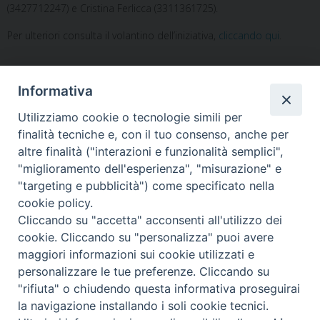
(3427712247) e Cristina Ferlicca (3311361725).
Per ulteriori consulta il volantino dell’iniziativa,
cliccando qui
.
Informativa
Utilizziamo cookie o tecnologie simili per
finalità tecniche e, con il tuo consenso, anche per
altre finalità ("interazioni e funzionalità semplici",
"miglioramento dell'esperienza", "misurazione" e
Home
Il Vescovo
Diocesi
Pastorale
Liturgia
"targeting e pubblicità") come specificato nella
Beni Culturali
Caritas
Cammino sinodale
Com. Sociali
cookie policy.
Modulistica
Casa dioc. di Spagliagrano
Webmail
Cliccando su "accetta" acconsenti all'utilizzo dei
cookie. Cliccando su "personalizza" puoi avere
maggiori informazioni sui cookie utilizzati e
personalizzare le tue preferenze. Cliccando su
"rifiuta" o chiudendo questa informativa proseguirai
2025 copyright
la navigazione installando i soli cookie tecnici.
Diocesi di Orvieto – Todi