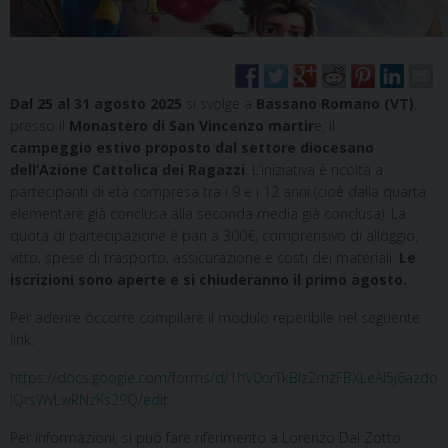
Dal 25 al 31 agosto 2025
si svolge a
Bassano Romano (VT)
,
presso il
Monastero di San Vincenzo martir
e, il
campeggio estivo proposto dal settore diocesano
dell’Azione Cattolica dei Ragazzi
. L’iniziativa è ricolta a
partecipanti di età compresa tra i 9 e i 12 anni (cioè dalla quarta
elementare già conclusa alla seconda media già conclusa). La
quota di partecipazione è pari a 300€, comprensivo di alloggio,
vitto, spese di trasporto, assicurazione e costi dei materiali.
Le
iscrizioni sono aperte e si chiuderanno il primo agosto.
Per aderire occorre compilare il modulo reperibile nel seguente
link:
https://docs.google.com/forms/d/1hV0orTkBlz2mzFBXLeAI5j6azdo
lQrsWvLwRNzKs29Q/edit
Per informazioni, si può fare riferimento a Lorenzo Dal Zotto