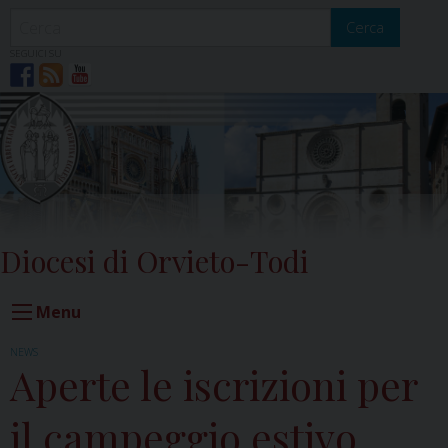
Skip
to
Cerca
content
SEGUICI SU
Diocesi di Orvieto-Todi
Menu
NEWS
Aperte le iscrizioni per
il campeggio estivo