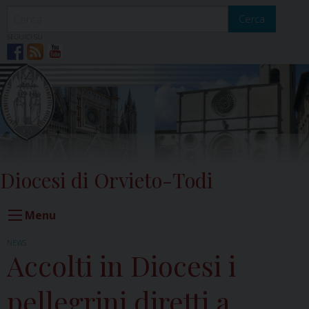
Skip
to
Cerca
content
SEGUICI SU
Diocesi di Orvieto-Todi
Menu
NEWS
Accolti in Diocesi i
pellegrini diretti a