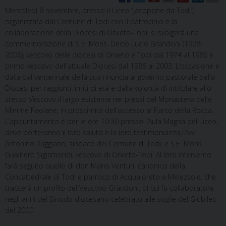
Mercoledì 8 novembre, presso il Liceo “Jacopone da Todi”,
organizzata dal Comune di Todi con il patrocinio e la
collaborazione della Diocesi di Orvieto-Todi, si svolgerà una
commemorazione di S.E. Mons. Decio Lucio Grandoni (1928-
2006), vescovo delle diocesi di Orvieto e Todi dal 1974 al 1986 e
primo vescovo dell’attuale Diocesi dal 1986 al 2003. L’occasione è
data dal ventennale della sua rinuncia al governo pastorale della
Diocesi per raggiunti limiti di età e dalla volontà di intitolare allo
stesso Vescovo il largo esistente nei pressi del Monastero delle
Minime Paolane, in prossimità dell’accesso al Parco della Rocca.
L’appuntamento è per le ore 10:30 presso l’Aula Magna del Liceo,
dove porteranno il loro saluto e la loro testimonianza l’Avv.
Antonino Ruggiano, sindaco del Comune di Todi, e S.E. Mons.
Gualtiero Sigismondi, vescovo di Orvieto-Todi. Al loro intervento
farà seguito quello di don Mario Venturi, canonico della
Concattedrale di Todi e parroco di Acqualoreto e Melezzole, che
traccerà un profilo del Vescovo Grandoni, di cui fu collaboratore
negli anni del Sinodo diocesano celebrato alle soglie del Giubileo
del 2000.