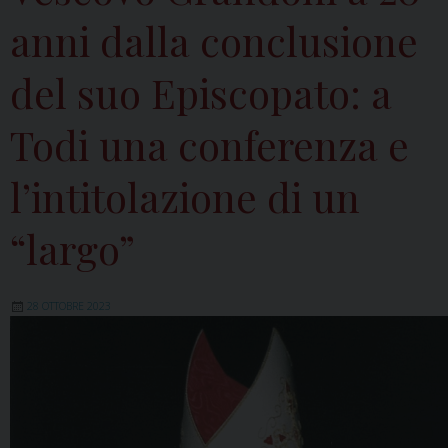
anni dalla conclusione
del suo Episcopato: a
Todi una conferenza e
l’intitolazione di un
“largo”
28 OTTOBRE 2023