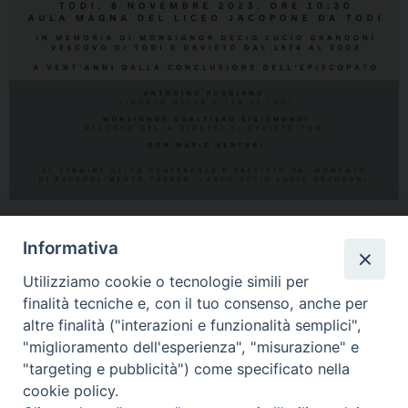
Informativa
Utilizziamo cookie o tecnologie simili per
finalità tecniche e, con il tuo consenso, anche per
altre finalità ("interazioni e funzionalità semplici",
"miglioramento dell'esperienza", "misurazione" e
Home
Il Vescovo
Diocesi
Pastorale
Liturgia
"targeting e pubblicità") come specificato nella
Beni Culturali
Caritas
Cammino sinodale
Com. Sociali
cookie policy.