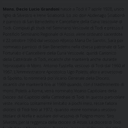
Mons. Decio Lucio Grandoni
nasce a Todi il 7 aprile 1928, unico
figlio di Silvestro e Irene Sciabordi. Lo zio don Abdenago Sciabordi
è parroco di San Benedetto e Cancelliere della Curia Vescovile di
Todi. Compiuti gli studi nel Seminario Vescovile di Todi e presso il
Pontificio Seminario Regionale di Assisi, viene ordinato sacerdote
il 22 ottobre 1950 dal vescovo Alfonso Maria De Sanctis. Sarà poi
nominato parroco di San Benedetto nella chiesa patronale di San
Fortunato e Cancelliere della Curia Vescovile, quindi Canonico
della Cattedrale di Todi, incarichi che manterrà anche durante
l’episcopato di Mons. Antonio Fustella, vescovo di Todi dal 1960 al
1967. L’Amministratore Apostolico Ugo Poletti, allora arcivescovo
di Spoleto, lo nominerà poi Vicario Generale della Diocesi,
incarico che manterrà fino al 1969 quando, con il trasferimento di
mons. Poletti a Roma, verrà nominato Vicario Capitolare della
Diocesi dal Capitolo della Cattedrale di Todi. In questa particolare
veste, incarico solitamente limitato a pochi mesi, resse l’allora
diocesi di Todi fino al 1972, quando venne nominato vescovo
titolare di Atella e ausiliare del vescovo di Foligno mons. Siro
Silvestri, per la reggenza della diocesi di Assisi. La diocesi di Todi