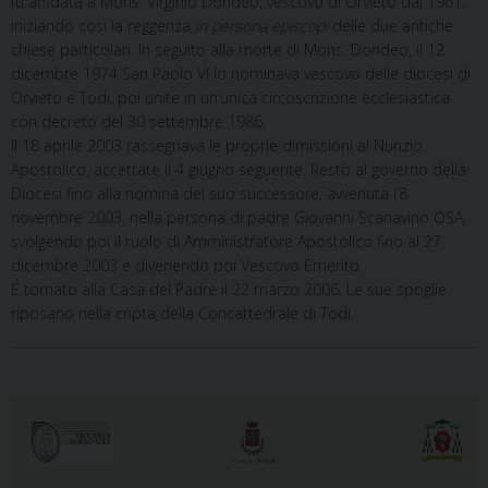
fu affidata a Mons. Virginio Dondeo, vescovo di Orvieto dal 1961,
iniziando così la reggenza
in persona episcopi
delle due antiche
chiese particolari. In seguito alla morte di Mons. Dondeo, il 12
dicembre 1974 San Paolo VI lo nominava vescovo delle diocesi di
Orvieto e Todi, poi unite in un’unica circoscrizione ecclesiastica
con decreto del 30 settembre 1986.
Il 18 aprile 2003 rassegnava le proprie dimissioni al Nunzio
Apostolico, accettate il 4 giugno seguente. Restò al governo della
Diocesi fino alla nomina del suo successore, avvenuta l’8
novembre 2003, nella persona di padre Giovanni Scanavino OSA,
svolgendo poi il ruolo di Amministratore Apostolico fino al 27
dicembre 2003 e divenendo poi Vescovo Emerito.
É tornato alla Casa del Padre il 22 marzo 2006. Le sue spoglie
riposano nella cripta della Concattedrale di Todi.