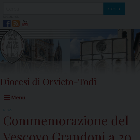
Skip
to
Cerca
content
SEGUICI SU
Diocesi di Orvieto-Todi
Menu
NEWS
Commemorazione del
Vescovo Grandoni a 20